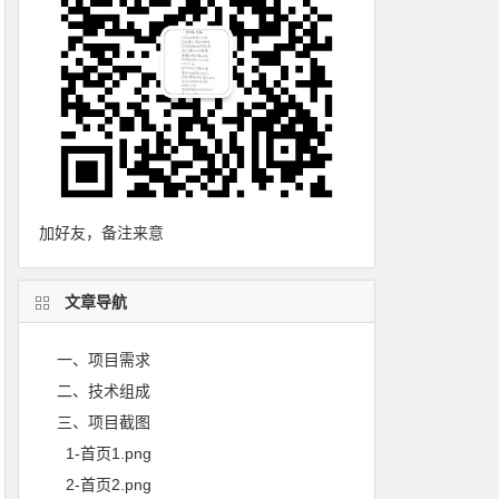
加好友，备注来意
文章导航
一、项目需求
二、技术组成
三、项目截图
1-首页1.png
2-首页2.png