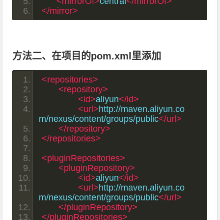
<mirrorOf>
central
</mirrorOf>
</mirror>
方法二、在项目的pom.xml里添加
<repositories>
<repository>
<id>
aliyun
</id>
<url>
http://maven.aliyun.co
m/nexus/content/groups/public
</url>
</repository>
</repositories>
<pluginRepositories>
<pluginRepository>
<id>
aliyun
</id>
<url>
http://maven.aliyun.co
m/nexus/content/groups/public
</url>
</pluginRepository>
</pluginRepositories>