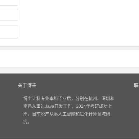
关于博主
联
博主计科专业本科毕业后，分别在杭州、深圳和
南昌从事过Java开发工作，2024年考研成功上
岸，目前脱产从事人工智能和进化计算领域研
究。