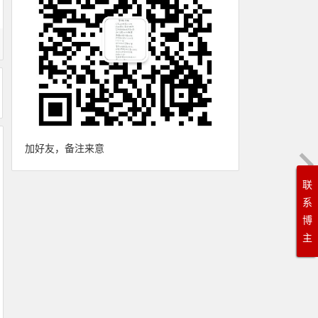
加好友，备注来意
联
系
博
主