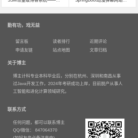
文章导航
勤有功，戏无益
留言板
读者排行
近期评论
申请友链
站点地图
文章归档
关于博主
博主计科专业本科毕业后，分别在杭州、深圳和南昌从事
过Java开发工作，2024年考研成功上岸，目前脱产从事人
工智能和进化计算领域研究。
联系方式
任何问题，都可以联系博主
QQ/微信： 847064370
(加好友务必备注来由)