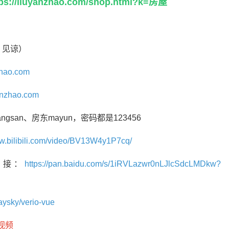
tps://liuyanzhao.com/shop.html?k=房屋
，见谅）
nzhao.com
yanzhao.com
gsan、房东mayun，密码都是123456
ww.bilibili.com/video/BV13W4y1P7cq/
链接：
https://pan.baidu.com/s/1iRVLazwr0nLJlcSdcLMDkw?
saysky/verio-vue
解视频