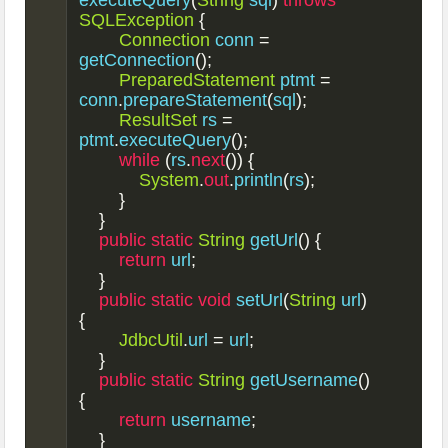
executeQuery
(
String
 sql
)
throws
SQLException
{
Connection
 conn 
=
getConnection
();
PreparedStatement
 ptmt 
=
conn
.
prepareStatement
(
sql
);
ResultSet
 rs 
=
ptmt
.
executeQuery
();
while
(
rs
.
next
())
{
System
.
out
.
println
(
rs
);
}
}
public
static
String
 getUrl
()
{
return
 url
;
}
public
static
void
 setUrl
(
String
 url
)
{
JdbcUtil
.
url 
=
 url
;
}
public
static
String
 getUsername
()
{
return
 username
;
}