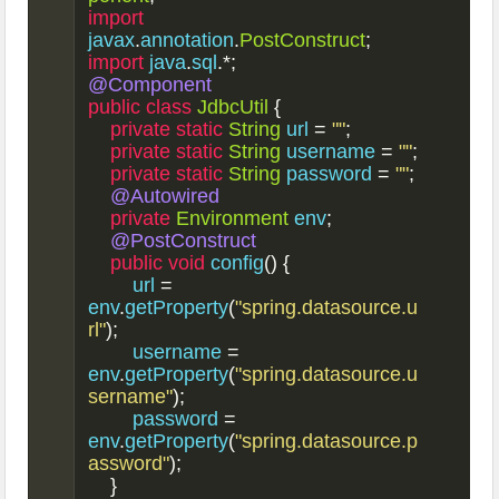
import
javax
.
annotation
.
PostConstruct
;
import
 java
.
sql
.*;
@Component
public
class
JdbcUtil
{
private
static
String
 url 
=
""
;
private
static
String
 username 
=
""
;
private
static
String
 password 
=
""
;
@Autowired
private
Environment
 env
;
@PostConstruct
public
void
 config
()
{
        url 
=
env
.
getProperty
(
"spring.datasource.u
rl"
);
        username 
=
env
.
getProperty
(
"spring.datasource.u
sername"
);
        password 
=
env
.
getProperty
(
"spring.datasource.p
assword"
);
}