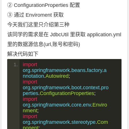
② ConfigurationProperties 配置
③ 通过 Enviroment 获取
今天我们这里只介绍第三种
该同学的需求是在 JdbcUtil 里获取 application.yml
里的数据源信息(url,账号和密码)
解决代码如下
import
org
.
springframework
.
beans
.
factory
.
a
nnotation
.
Autowired
;
import
org
.
springframework
.
boot
.
context
.
pro
perties
.
ConfigurationProperties
;
import
org
.
springframework
.
core
.
env
.
Enviro
nment
;
import
org
.
springframework
.
stereotype
.
Com
ponent
;