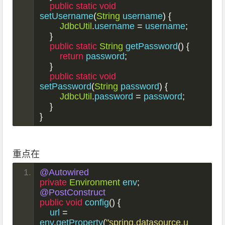
public
static
void
setUsername
(
String
 username
)
{
JdbcUtil
.
username 
=
 username
;
}
public
static
String
 getPassword
()
{
return
 password
;
}
public
static
void
setPassword
(
String
 password
)
{
JdbcUtil
.
password 
=
 password
;
}
}
重点在
@Autowired
private
Environment
 env
;
@PostConstruct
public
void
 config
()
{
    url 
=
env
.
getProperty
(
"spring.datasource.u