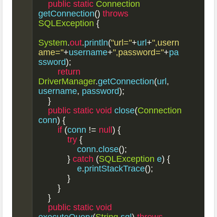
public
static
Connection
getConnection
()
throws
SQLException
{
System
.
out
.
println
(
"url="
+
url
+
",usern
ame="
+
username
+
",password="
+
pa
ssword
);
return
DriverManager
.
getConnection
(
url
,
username
,
 password
);
}
public
static
void
 close
(
Connection
conn
)
{
if
(
conn 
!=
null
)
{
try
{
                conn
.
close
();
}
catch
(
SQLException
 e
)
{
                e
.
printStackTrace
();
}
}
}
public
static
void