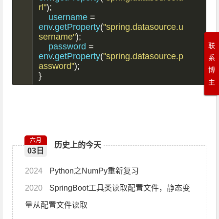
rl"
);
    username 
=
env
.
getProperty
(
"spring.datasource.u
sername"
);
联
    password 
=
env
.
getProperty
(
"spring.datasource.p
系
assword"
);
博
}
主
六月
历史上的今天
03日
2024
Python之NumPy重新复习
2020
SpringBoot工具类读取配置文件，静态变
量从配置文件读取