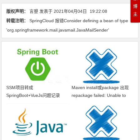
博
版权声明：
言曌
发表于
2021年04月04日
19:22:08
主
转载注明：
SpringCloud 报错Consider defining a bean of type
'org.springframework.mail.javamail.JavaMailSender'
SSM项目转成
Maven install或package 出现
SpringBoot+VueJs问题记录
repackage failed: Unable to
find main class