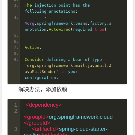
The
 injection point has the 
following annotations
:
-
@org
.
springframework
.
beans
.
factory
.
a
nnotation
.
Autowired
(
required
=
true
)
Action
:
Consider
 defining a bean of type 
'org.springframework.mail.javamail.J
avaMailSender'
in
 your 
configuration
.
解决办法，添加依赖
<dependency>
<groupId>
org.springframework.cloud
</groupId>
<artifactId>
spring-cloud-starter-