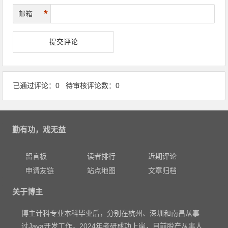
*
邮箱
已通过评论：0 待审核评论数：0
勤有功，戏无益
留言板
读者排行
近期评论
申请友链
站点地图
文章归档
关于博主
博主计科专业本科毕业后，分别在杭州、深圳和南昌从事
过Java开发工作，2024年考研成功上岸，目前脱产从事人