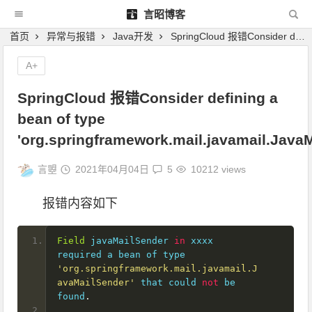
言昭博客
首页
异常与报错
Java开发
SpringCloud 报错Consider defining a bean of type 'org.springframework.mail.javamail.JavaMailSender'
A+
SpringCloud 报错Consider defining a
bean of type
'org.springframework.mail.javamail.Java
言曌
2021年04月04日
5
10212 views
报错内容如下
Field
 javaMailSender 
in
 xxxx 
required a bean of type 
'org.springframework.mail.javamail.J
avaMailSender'
 that could 
not
 be 
found
.