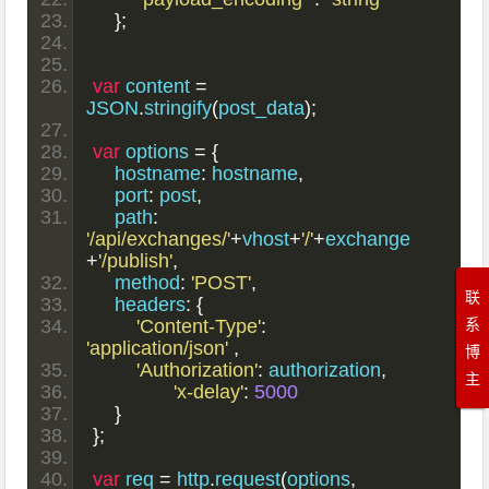
};
var
 content 
=
JSON
.
stringify
(
post_data
);
var
 options 
=
{
    hostname
:
 hostname
,
    port
:
 post
,
    path
:
'/api/exchanges/'
+
vhost
+
'/'
+
exchange
+
'/publish'
,
    method
:
'POST'
,
联
    headers
:
{
系
'Content-Type'
:
'application/json'
,
博
'Authorization'
:
 authorization
,
主
'x-delay'
:
5000
}
};
var
 req 
=
 http
.
request
(
options
,