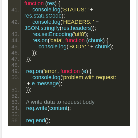
function
(
res
)
{
    console
.
log
(
'STATUS: '
+
res
.
statusCode
);
    console
.
log
(
'HEADERS: '
+
JSON
.
stringify
(
res
.
headers
));
    res
.
setEncoding
(
'utf8'
);
    res
.
on
(
'data'
,
function
(
chunk
)
{
        console
.
log
(
'BODY: '
+
 chunk
);
});
});
req
.
on
(
'error'
,
function
(
e
)
{
    console
.
log
(
'problem with request: 
'
+
 e
.
message
);
});
// write data to request body  
req
.
write
(
content
);
req
.
end
();