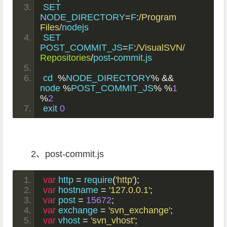
SET 
NODE_DIRECTORY
=
F
:
/Program 
Files/
nodejs
SET 
POST_COMMIT_JS
=
F
:
/VisualSVN/
Repositories
/
post
-
commit
.
js
cd  
%
NODE_DIRECTORY
%
&&
node 
%
POST_COMMIT_JS
%
%
1
%
2
exit 
0
2、post-commit.js
var
 http 
=
 require
(
'http'
);
var
 hostname 
=
'127.0.0.1'
;
var
 post 
=
15672
;
var
 exchange 
=
'svn_exchange'
;
var
 vhost 
=
'svn_vhost'
;