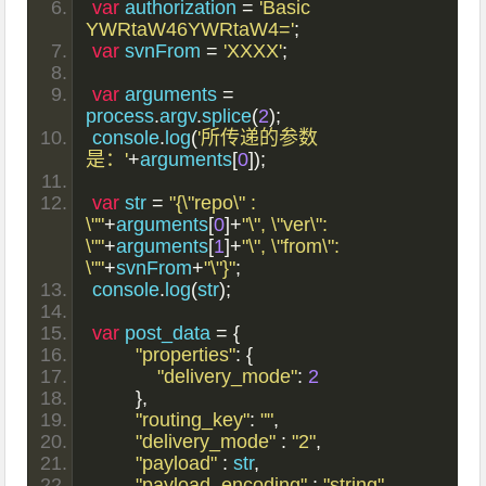
var
 authorization 
=
'Basic 
YWRtaW46YWRtaW4='
;
var
 svnFrom 
=
'XXXX'
;
var
 arguments 
=
process
.
argv
.
splice
(
2
);
console
.
log
(
'所传递的参数
是：'
+
arguments
[
0
]);
var
 str 
=
"{\"repo\" : 
\""
+
arguments
[
0
]+
"\", \"ver\": 
\""
+
arguments
[
1
]+
"\", \"from\": 
\""
+
svnFrom
+
"\"}"
;
console
.
log
(
str
);
var
 post_data 
=
{
"properties"
:
{
"delivery_mode"
:
2
},
"routing_key"
:
""
,
"delivery_mode"
:
"2"
,
"payload"
:
 str
,
"payload_encoding"
:
"string"