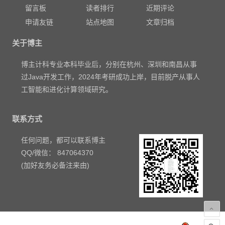
留言板
读者排行
近期评论
申请友链
站点地图
文章归档
关于博主
博主计科专业本科毕业后，分别在杭州、深圳和南昌从事
过Java开发工作，2024年考研成功上岸，目前脱产从事人
工智能和进化计算领域研究。
联系方式
任何问题，都可以联系博主
QQ/微信： 847064370
(加好友务必备注来由)