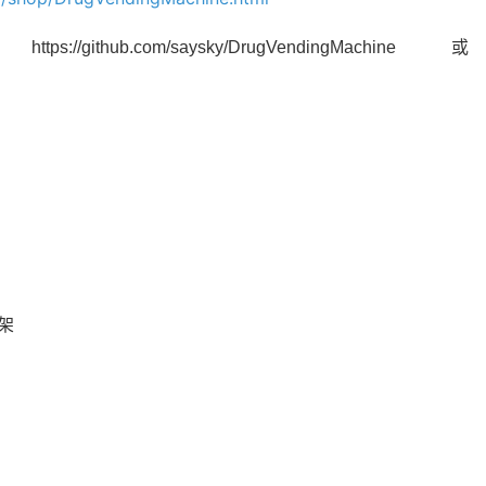
com/saysky/DrugVendingMachine 或
架