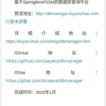
基于SpringBoot/SSM的数据库查询平台
预览地址：
http://dbmanager.liuyanzhao.com
暂未部署
详细介绍地址：
https://liuyanzhao.com/shop/dbmanager.html
GitHub地址：
https://github.com/saysky/dbmanager
Gitee地址：
https://gitee.com/nicejava/dbmanager
完成时间：2022年1月