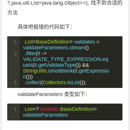
?,java.util.List<java.lang.Object>>), 找不到合适的
方法
具体吧报错的代码如下：
List
<
BaseDefinition
>
 validates 
=
validateParameters
.
stream
()
.
filter
(
it 
->
VALIDATE_TYPE_EXPRESSION
.
eq
uals
(
it
.
getValidateType
())
&&
StringUtils
.
isNotBlank
(
it
.
getExpressio
n
()))
.
collect
(
Collectors
.
toList
());
validateParameters 类型如下：
List
<?
extends
BaseDefinition
>
validateParameters