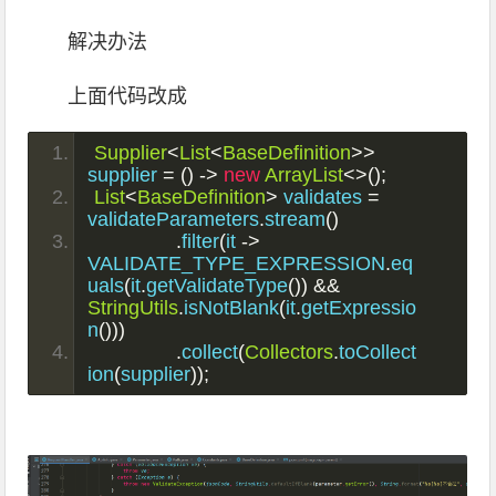
解决办法
上面代码改成
Supplier
<
List
<
BaseDefinition
>>
supplier 
=
()
->
new
ArrayList
<>();
List
<
BaseDefinition
>
 validates 
=
validateParameters
.
stream
()
.
filter
(
it 
->
VALIDATE_TYPE_EXPRESSION
.
eq
uals
(
it
.
getValidateType
())
&&
StringUtils
.
isNotBlank
(
it
.
getExpressio
n
()))
.
collect
(
Collectors
.
toCollect
ion
(
supplier
));