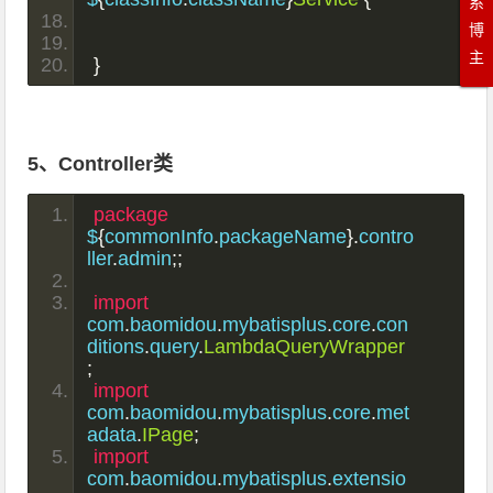
系
博
主
}
5、Controller类
package
$
{
commonInfo
.
packageName
}.
contro
ller
.
admin
;;
import
com
.
baomidou
.
mybatisplus
.
core
.
con
ditions
.
query
.
LambdaQueryWrapper
;
import
com
.
baomidou
.
mybatisplus
.
core
.
met
adata
.
IPage
;
import
com
.
baomidou
.
mybatisplus
.
extensio