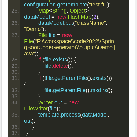
configuration
.
getTemplate
(
"test.ftl"
);
Map
<
String
,
Object
>
dataModel 
=
new
HashMap
(
2
);
        dataModel
.
put
(
"className"
,
"Demo"
);
File
 file 
=
new
File
(
"F:\\workspace\\code2022\\Sprin
gBootCodeGenerator\\output\\Demo.j
ava"
);
if
(
file
.
exists
())
{
            file
.
delete
();
}
if
(!
file
.
getParentFile
().
exists
())
{
            file
.
getParentFile
().
mkdirs
();
}
Writer
 out 
=
new
FileWriter
(
file
);
        template
.
process
(
dataModel
,
out
);
}
}