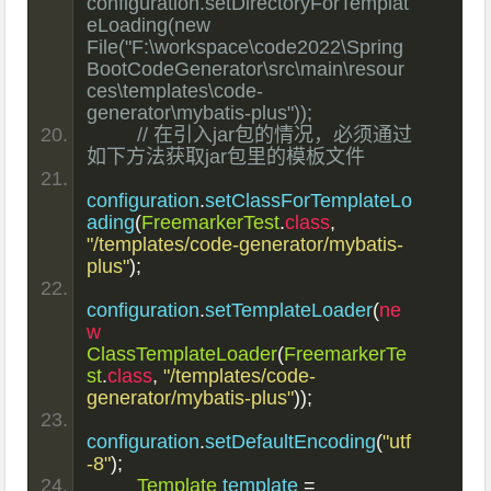
configuration.setDirectoryForTemplat
eLoading(new 
File("F:\workspace\code2022\Spring
BootCodeGenerator\src\main\resour
ces\templates\code-
generator\mybatis-plus"));
// 在引入jar包的情况，必须通过
如下方法获取jar包里的模板文件
configuration
.
setClassForTemplateLo
ading
(
FreemarkerTest
.
class
,
"/templates/code-generator/mybatis-
plus"
);
configuration
.
setTemplateLoader
(
ne
w
ClassTemplateLoader
(
FreemarkerTe
st
.
class
,
"/templates/code-
generator/mybatis-plus"
));
configuration
.
setDefaultEncoding
(
"utf
-8"
);
Template
 template 
=