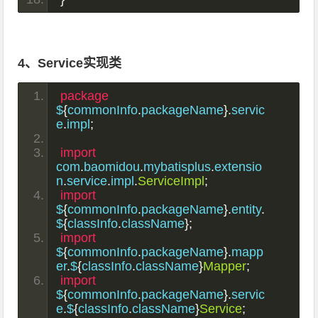
4、Service实现类
package
$
{
commonInfo
.
packageName
}.
servic
e
.
impl
;
import
com
.
baomidou
.
mybatisplus
.
extensio
n
.
service
.
impl
.
ServiceImpl
;
import
$
{
commonInfo
.
packageName
}.
entity
.
$
{
classInfo
.
className
};
import
$
{
commonInfo
.
packageName
}.
mapp
er
.
$
{
classInfo
.
className
}
Mapper
;
import
$
{
commonInfo
.
packageName
}.
servic
e
.
$
{
classInfo
.
className
}
Service
;