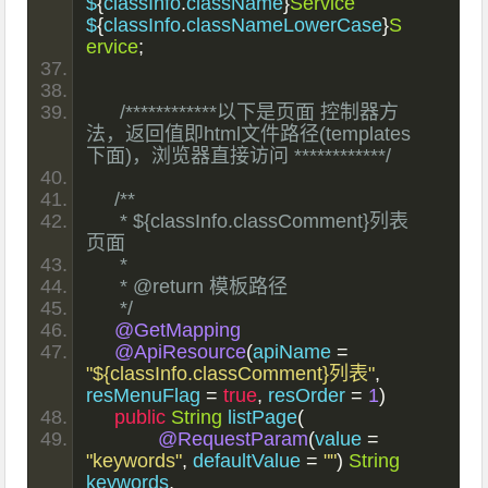
$
{
classInfo
.
className
}
Service
$
{
classInfo
.
classNameLowerCase
}
S
ervice
;
/************以下是页面 控制器方
法，返回值即html文件路径(templates
下面)，浏览器直接访问 ************/
/**
     * ${classInfo.classComment}列表
页面
     *
     * @return 模板路径
     */
@GetMapping
@ApiResource
(
apiName 
=
"${classInfo.classComment}列表"
,
resMenuFlag 
=
true
,
 resOrder 
=
1
)
public
String
 listPage
(
@RequestParam
(
value 
=
"keywords"
,
 defaultValue 
=
""
)
String
keywords
,