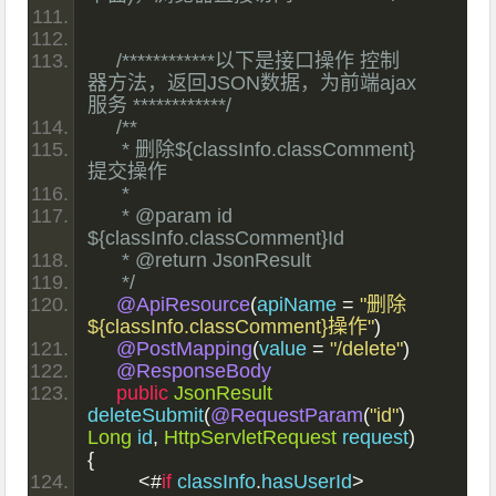
/************以下是接口操作 控制
器方法，返回JSON数据，为前端ajax
服务 ************/
/**
     * 删除${classInfo.classComment}
提交操作
     *
     * @param id 
${classInfo.classComment}Id
     * @return JsonResult
     */
@ApiResource
(
apiName 
=
"删除
${classInfo.classComment}操作"
)
@PostMapping
(
value 
=
"/delete"
)
@ResponseBody
public
JsonResult
deleteSubmit
(
@RequestParam
(
"id"
)
Long
 id
,
HttpServletRequest
 request
)
{
<#
if
 classInfo
.
hasUserId
>