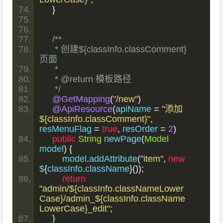
}
/**
     * 创建${classInfo.classComment}
页面
     *
     * @return 模板路径
     */
@GetMapping
(
"/new"
)
@ApiResource
(
apiName 
=
"添加
${classInfo.classComment}"
,
resMenuFlag 
=
true
,
 resOrder 
=
2
)
public
String
 newPage
(
Model
model
)
{
        model
.
addAttribute
(
"item"
,
new
$
{
classInfo
.
className
}());
return
"admin/${classInfo.classNameLower
Case}/admin_${classInfo.className
LowerCase}_edit"
;
}