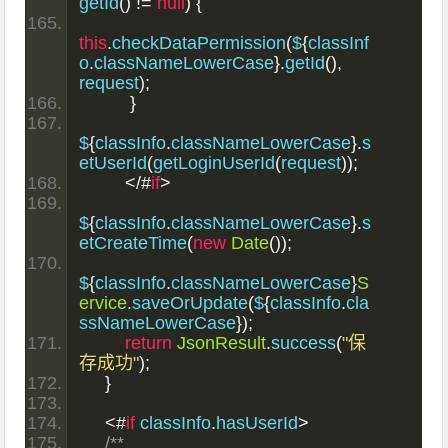
getId
()
!=
null
)
{
this
.
checkDataPermission
(
$
{
classInf
o
.
classNameLowerCase
}.
getId
(),
request
);
}
$
{
classInfo
.
classNameLowerCase
}.
s
etUserId
(
getLoginUserId
(
request
));
</#
if
>
$
{
classInfo
.
classNameLowerCase
}.
s
etCreateTime
(
new
Date
());
$
{
classInfo
.
classNameLowerCase
}
S
ervice
.
saveOrUpdate
(
$
{
classInfo
.
cla
ssNameLowerCase
});
return
JsonResult
.
success
(
"保
存成功"
);
}
<#
if
 classInfo
.
hasUserId
>
/**