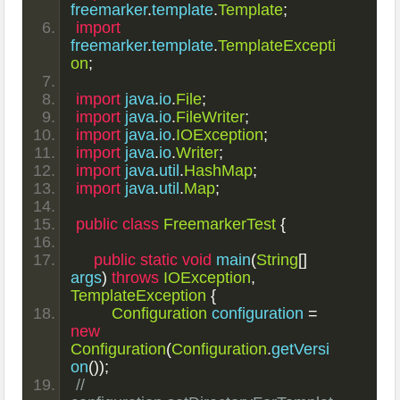
freemarker
.
template
.
Template
;
import
freemarker
.
template
.
TemplateExcepti
on
;
import
 java
.
io
.
File
;
import
 java
.
io
.
FileWriter
;
import
 java
.
io
.
IOException
;
import
 java
.
io
.
Writer
;
import
 java
.
util
.
HashMap
;
import
 java
.
util
.
Map
;
public
class
FreemarkerTest
{
public
static
void
 main
(
String
[]
args
)
throws
IOException
,
TemplateException
{
Configuration
 configuration 
=
new
Configuration
(
Configuration
.
getVersi
on
());
//        