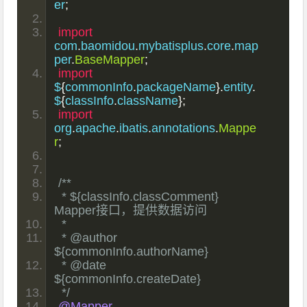
er
;
import
com
.
baomidou
.
mybatisplus
.
core
.
map
per
.
BaseMapper
;
import
$
{
commonInfo
.
packageName
}.
entity
.
$
{
classInfo
.
className
};
import
org
.
apache
.
ibatis
.
annotations
.
Mappe
r
;
/**
 * ${classInfo.classComment} 
Mapper接口，提供数据访问
 *
 * @author 
${commonInfo.authorName}
 * @date  
${commonInfo.createDate}
 */
@Mapper