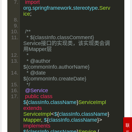
import
org
.
springframework
.
stereotype
.
Serv
ice
;
/**
 * ${classInfo.classComment} 
Service接口的实现类，该实现类会调
用Mapper层
 *
 * @author 
${commonInfo.authorName}
 * @date  
${commonInfo.createDate}
 */
@Service
public
class
$
{
classInfo
.
className
}
ServiceImpl
extends
ServiceImpl
<
$
{
classInfo
.
className
}
Mapper
,
 $
{
classInfo
.
className
}>
implements
联
$
{
classInfo
.
className
}
Service
{