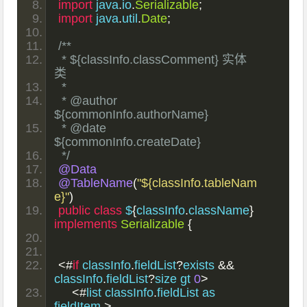
import
 java
.
io
.
Serializable
;
import
 java
.
util
.
Date
;
/**
 * ${classInfo.classComment} 实体
类
 *
 * @author 
${commonInfo.authorName}
 * @date  
${commonInfo.createDate}
 */
@Data
@TableName
(
"${classInfo.tableNam
e}"
)
public
class
 $
{
classInfo
.
className
}
implements
Serializable
{
<#
if
 classInfo
.
fieldList
?
exists 
&&
classInfo
.
fieldList
?
size gt 
0
>
<#
list classInfo
.
fieldList as 
fieldItem 
>