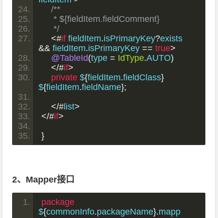
/**
     * ${fieldItem.fieldComment}
     */
<#
if
 fieldItem
.
isPrimaryKey
?
exists 
&&
 fieldItem
.
isPrimaryKey 
==
true
>
@TableId
(
type 
=
IdType
.
AUTO
)
</#
if
>
private
 $
{
fieldItem
.
fieldClass
}
$
{
fieldItem
.
fieldName
};
</#
list
>
</#
if
>
}
2、Mapper接口
package
$
{
commonInfo
.
packageName
}.
mapp