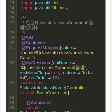
import
 java
.
util
.
List
;
import
 java
.
util
.
Objects
;
/**
 * 后台${classInfo.classComment}管
理控制器
 */
@Slf4j
@Controller
@RequestMapping
(
value 
=
"/admin/${classInfo.classNameLower
Case}"
)
@ApiResource
(
apiName 
=
"${classInfo.classComment}管理"
,
resMenuFlag 
=
true
,
 resIcon 
=
"fa fa-
list"
,
 resOrder 
=
10
)
public
class
$
{
classInfo
.
className
}
Controller
extends
BaseController
{
@Autowired
private