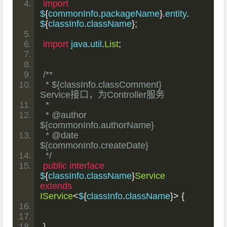
import
$
{
commonInfo
.
packageName
}.
entity
.
$
{
classInfo
.
className
};
import
 java
.
util
.
List
;
/**
 * ${classInfo.classComment} 
Service接口，为Controller服务
 *
 * @author 
${commonInfo.authorName}
 * @date  
${commonInfo.createDate}
 */
public
interface
$
{
classInfo
.
className
}
Service
extends
IService
<
$
{
classInfo
.
className
}>
{
}