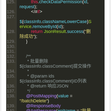
this
.
checkDataPermission
(
id
,
request
);
</#
if
>
$
{
classInfo
.
classNameLowerCase
}
S
ervice
.
removeById
(
id
);
return
JsonResult
.
success
(
"删
除成功"
);
}
/**
     * 批量删除
${classInfo.classComment}提交操作
     *
     * @param ids 
${classInfo.classComment}ID列表
     * @return 响应JSON
     */
@PostMapping
(
value 
=
"/batchDelete"
)
@ResponseBody
@ApiResource
(
apiName 
=
"批量