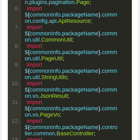
n
.
plugins
.
pagination
.
Page
;
import
$
{
commonInfo
.
packageName
}.
comm
on
.
config
.
api
.
ApiResource
;
import
$
{
commonInfo
.
packageName
}.
comm
on
.
util
.
CommonUtil
;
import
$
{
commonInfo
.
packageName
}.
comm
on
.
util
.
PageUtil
;
import
$
{
commonInfo
.
packageName
}.
comm
on
.
util
.
StringUtils
;
import
$
{
commonInfo
.
packageName
}.
comm
on
.
vo
.
JsonResult
;
import
$
{
commonInfo
.
packageName
}.
comm
on
.
vo
.
PageVo
;
import
$
{
commonInfo
.
packageName
}.
contro
ller
.
common
.
BaseController
;
import