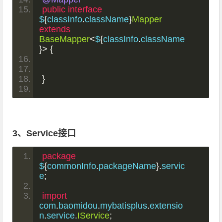
public
interface
$
{
classInfo
.
className
}
Mapper
extends
BaseMapper
<
$
{
classInfo
.
className
}>
{
}
3、Service接口
package
$
{
commonInfo
.
packageName
}.
servic
e
;
import
com
.
baomidou
.
mybatisplus
.
extensio
n
.
service
.
IService
;