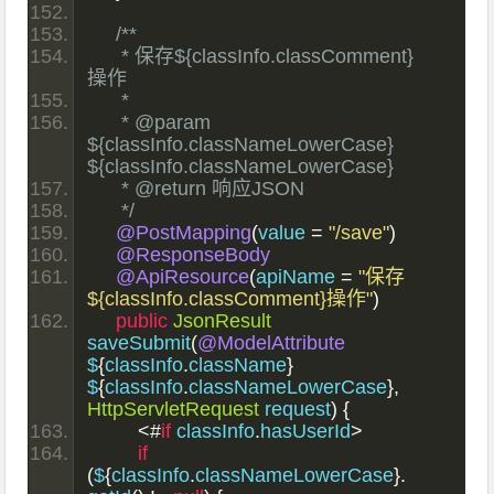
/**
     * 保存${classInfo.classComment}
操作
     *
     * @param 
${classInfo.classNameLowerCase} 
${classInfo.classNameLowerCase}
     * @return 响应JSON
     */
@PostMapping
(
value 
=
"/save"
)
@ResponseBody
@ApiResource
(
apiName 
=
"保存
${classInfo.classComment}操作"
)
public
JsonResult
saveSubmit
(
@ModelAttribute
$
{
classInfo
.
className
}
$
{
classInfo
.
classNameLowerCase
},
HttpServletRequest
 request
)
{
<#
if
 classInfo
.
hasUserId
>
if
(
$
{
classInfo
.
classNameLowerCase
}.