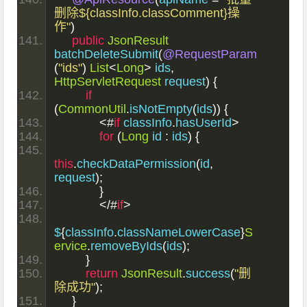
删除${classInfo.classComment}操
作"
)
public
JsonResult
batchDeleteSubmit
(
@RequestParam
(
"ids"
)
List
<
Long
>
 ids
,
HttpServletRequest
 request
)
{
if
(
CommonUtil
.
isNotEmpty
(
ids
))
{
<#
if
 classInfo
.
hasUserId
>
for
(
Long
 id 
:
 ids
)
{
this
.
checkDataPermission
(
id
,
request
);
}
</#
if
>
$
{
classInfo
.
classNameLowerCase
}
S
ervice
.
removeByIds
(
ids
);
}
return
JsonResult
.
success
(
"删
除成功"
);
}