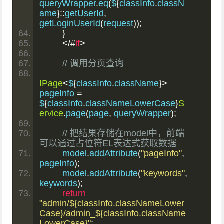
queryWrapper
.
eq
(
$
{
classInfo
.
classN
ame
}::
getUserId
,
getLoginUserId
(
request
));
}
</#
if
>
// 调用分页查询
IPage
<
$
{
classInfo
.
className
}>
pageInfo 
=
$
{
classInfo
.
classNameLowerCase
}
S
ervice
.
page
(
page
,
 queryWrapper
);
// 把结果存储在model中，前端
可以通过占位符EL表达式获取数据
        model
.
addAttribute
(
"pageInfo"
,
pageInfo
);
        model
.
addAttribute
(
"keywords"
,
keywords
);
return
"admin/${classInfo.classNameLower
Case}/admin_${classInfo.className
LowerCase}"
;