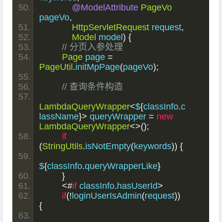
@ModelAttribute
PageVo
pageVo
,
HttpServletRequest
 request
,
Model
 model
)
{
// 分页入参处理
Page
 page 
=
PageUtil
.
initMpPage
(
pageVo
);
// 查询条件构造
LambdaQueryWrapper
<
$
{
classInfo
.
c
lassName
}>
 queryWrapper 
=
new
LambdaQueryWrapper
<>();
if
(
StringUtils
.
isNotEmpty
(
keywords
))
{
$
{
classInfo
.
queryWrapperLike
}
}
<#
if
 classInfo
.
hasUserId
>
if
(!
loginUserIsAdmin
(
request
))
{