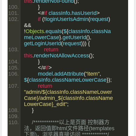
this
.
renderNotFound
();
}
<#
if
 classInfo
.
hasUserId
>
if
(!
loginUserIsAdmin
(
request
)
&&
!
Objects
.
equals
(
$
{
classInfo
.
classNa
meLowerCase
}.
getUserId
(),
getLoginUserId
(
request
)))
{
return
this
.
renderNotAllowAccess
();
}
</#
if
>
        model
.
addAttribute
(
"item"
,
$
{
classInfo
.
classNameLowerCase
});
return
"admin/${classInfo.classNameLower
Case}/admin_${classInfo.className
LowerCase}_edit"
;
}
/************以上是页面 控制器方
法，返回值即html文件路径(templates
下面)，浏览器直接访问 ************/