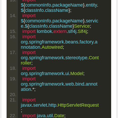
$
{
commonInfo
.
packageName
}.
entity
.
$
{
classInfo
.
className
};
import
$
{
commonInfo
.
packageName
}.
servic
e
.
$
{
classInfo
.
className
}
Service
;
import
 lombok
.
extern
.
slf4j
.
Slf4j
;
import
org
.
springframework
.
beans
.
factory
.
a
nnotation
.
Autowired
;
import
org
.
springframework
.
stereotype
.
Cont
roller
;
import
org
.
springframework
.
ui
.
Model
;
import
org
.
springframework
.
web
.
bind
.
annot
ation
.*;
import
javax
.
servlet
.
http
.
HttpServletRequest
;
import
 java
.
util
.
Date
;