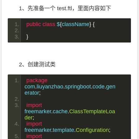
1、先准备一个 test.ftl，里面内容如下
public
class
 $
{
className
}
{
}
2、创建测试类
package
com
.
liuyanzhao
.
springboot
.
code
.
gen
erator
;
import
freemarker
.
cache
.
ClassTemplateLoa
der
;
import
freemarker
.
template
.
Configuration
;
import