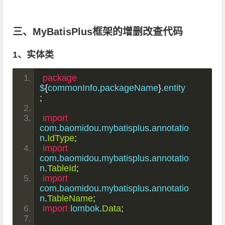
三、MyBatisPlus框架的增删改查代码
1、实体类
package
$
{
commonInfo
.
packageName
}.
entity
;
import
com
.
baomidou
.
mybatisplus
.
annotatio
n
.
IdType
;
import
com
.
baomidou
.
mybatisplus
.
annotatio
n
.
TableId
;
import
com
.
baomidou
.
mybatisplus
.
annotatio
n
.
TableName
;
import
 lombok
.
Data
;