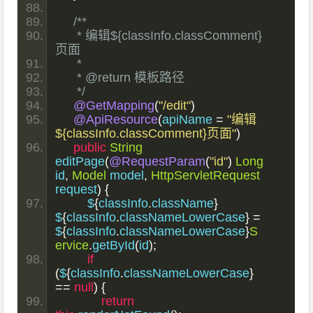
/**
     * 编辑${classInfo.classComment}
页面
     *
     * @return 模板路径
     */
@GetMapping
(
"/edit"
)
@ApiResource
(
apiName 
=
"编辑
${classInfo.classComment}页面"
)
public
String
editPage
(
@RequestParam
(
"id"
)
Long
id
,
Model
 model
,
HttpServletRequest
request
)
{
        $
{
classInfo
.
className
}
$
{
classInfo
.
classNameLowerCase
}
=
$
{
classInfo
.
classNameLowerCase
}
S
ervice
.
getById
(
id
);
if
(
$
{
classInfo
.
classNameLowerCase
}
==
null
)
{
return