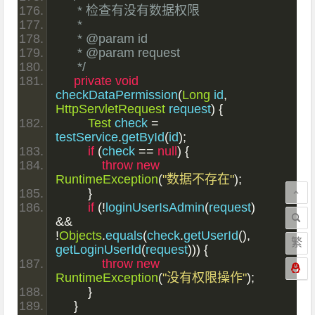
     * 检查有没有数据权限
     *
     * @param id
     * @param request
     */
private
void
checkDataPermission
(
Long
 id
,
HttpServletRequest
 request
)
{
Test
 check 
=
testService
.
getById
(
id
);
if
(
check 
==
null
)
{
throw
new
RuntimeException
(
"数据不存在"
);
}
if
(!
loginUserIsAdmin
(
request
)
&&
!
Objects
.
equals
(
check
.
getUserId
(),
繁
getLoginUserId
(
request
)))
{
throw
new
RuntimeException
(
"没有权限操作"
);
}
}