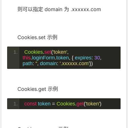
则可以指定 domain 为
.xxxxxx.com
Cookies.set 示例
Cookies
.
set
(
'token'
,
this
.
loginForm
.
token
,
{
 expires
:
30
,
path
:
''
,
 domain
:
'.xxxxxx.com'
})
Cookies.get 示例
const
 token 
=
Cookies
.
get
(
'token'
)