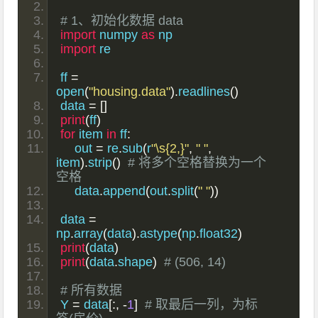
# 1、初始化数据 data
import
 numpy 
as
 np
import
 re
ff 
=
open
(
"housing.data"
).
readlines
()
data 
=
[]
print
(
ff
)
for
 item 
in
 ff
:
    out 
=
 re
.
sub
(
r
"\s{2,}"
,
" "
,
item
).
strip
()
# 将多个空格替换为一个
空格
    data
.
append
(
out
.
split
(
" "
))
data 
=
np
.
array
(
data
).
astype
(
np
.
float32
)
print
(
data
)
print
(
data
.
shape
)
# (506, 14)
# 所有数据
Y 
=
 data
[:,
-
1
]
# 取最后一列，为标