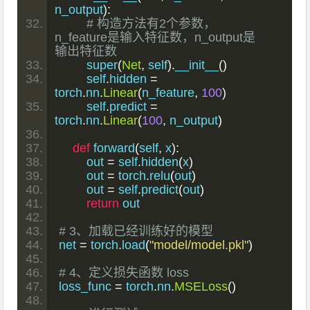
n_output
):
# 构造方法有2个参数，
n_feature是输入特征数，n_output是
输出特征数
        super
(
Net
,
 self
).
__init__
()
        self
.
hidden 
=
torch
.
nn
.
Linear
(
n_feature
,
100
)
        self
.
predict 
=
torch
.
nn
.
Linear
(
100
,
 n_output
)
def
 forward
(
self
,
 x
):
        out 
=
 self
.
hidden
(
x
)
        out 
=
 torch
.
relu
(
out
)
        out 
=
 self
.
predict
(
out
)
return
 out
# 3、加载已经训练好的模型
net 
=
 torch
.
load
(
"model/model.pkl"
)
# 4、定义损失函数 loss
loss_func 
=
 torch
.
nn
.
MSELoss
()