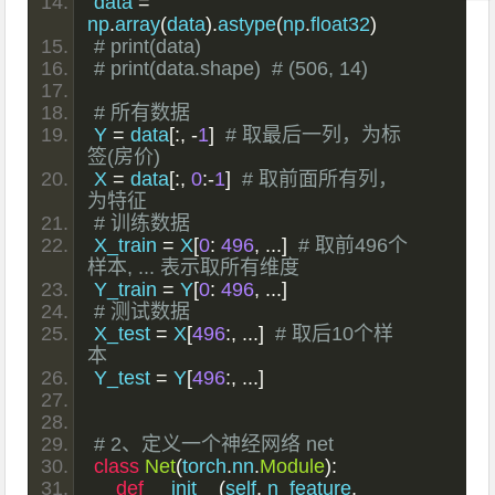
data 
=
np
.
array
(
data
).
astype
(
np
.
float32
)
# print(data)
# print(data.shape)  # (506, 14)
# 所有数据
Y 
=
 data
[:,
-
1
]
# 取最后一列，为标
签(房价)
X 
=
 data
[:,
0
:-
1
]
# 取前面所有列，
为特征
# 训练数据
X_train 
=
 X
[
0
:
496
,
...]
# 取前496个
样本, ... 表示取所有维度
Y_train 
=
 Y
[
0
:
496
,
...]
# 测试数据
X_test 
=
 X
[
496
:,
...]
# 取后10个样
本
Y_test 
=
 Y
[
496
:,
...]
# 2、定义一个神经网络 net
class
Net
(
torch
.
nn
.
Module
):
def
 __init__
(
self
,
 n_feature
,