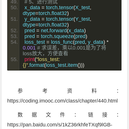
# 5、进行测试
x_data 
=
 torch
.
tensor
(
X_test
,
dtype
=
torch
.
float32
)
y_data 
=
 torch
.
tensor
(
Y_test
,
dtype
=
torch
.
float32
)
pred 
=
 net
.
forward
(
x_data
)
pred 
=
 torch
.
squeeze
(
pred
)
loss_test 
=
 loss_func
(
pred
,
 y_data
)
*
0.001
# 求误差，乘以0.001是为了将
loss放大，方便查看
print
(
"loss_test:
{}"
.
format
(
loss_test
.
item
()))
参考资料：
https://coding.imooc.com/class/chapter/440.html
数据文件：链接：
https://pan.baidu.com/s/1kZ36rkhfeTXqf9lGB-