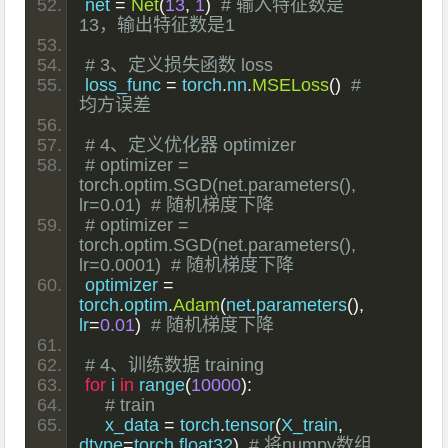
net 
=
Net
(
13
,
1
)
# 输入特征数是
13，输出特征数是1
# 3、定义损失函数 loss
loss_func 
=
 torch
.
nn
.
MSELoss
()
# 
均方误差
# 4、定义优化器 optimizer
# optimizer = 
torch.optim.SGD(net.parameters(), 
lr=0.01)  # 随机梯度下降
# optimizer = 
torch.optim.SGD(net.parameters(), 
lr=0.0001)  # 随机梯度下降
optimizer 
=
torch
.
optim
.
Adam
(
net
.
parameters
(),
lr
=
0.01
)
# 随机梯度下降
# 4、训练数据 training
for
 i 
in
 range
(
10000
):
# train
    x_data 
=
 torch
.
tensor
(
X_train
,
dtype
=
torch
.
float32
)
# 将numpy数组