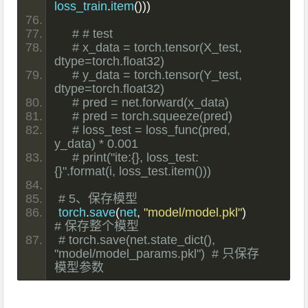
loss_train
.
item
()))
# # test
# x_data = torch.tensor(X_test, 
dtype=torch.float32)
# y_data = torch.tensor(Y_test, 
dtype=torch.float32)
# pred = net.forward(x_data)
# pred = torch.squeeze(pred)
# loss_test = loss_func(pred, 
y_data) * 0.001
# print("ite:{}, loss_test:
{}".format(i, loss_test.item()))
# 5、保存模型
torch
.
save
(
net
,
"model/model.pkl"
)
# 保存整个模型
# torch.save(net.state_dict(), 
"model/model_params.pkl")  # 只保存
模型参数