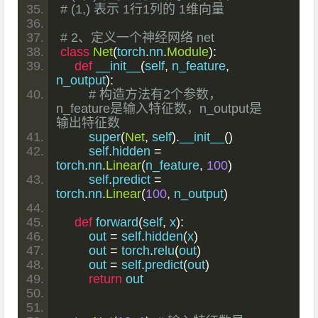
# (1,) 表示 1行1列的 1维向量
# 2、定义一个神经网络 net
class
Net
(
torch
.
nn
.
Module
):
def
 __init__
(
self
,
 n_feature
,
n_output
):
# 构造方法有2个参数，
n_feature是输入特征数，n_output是
输出特征数
        super
(
Net
,
 self
).
__init__
()
        self
.
hidden 
=
torch
.
nn
.
Linear
(
n_feature
,
100
)
        self
.
predict 
=
torch
.
nn
.
Linear
(
100
,
 n_output
)
def
 forward
(
self
,
 x
):
        out 
=
 self
.
hidden
(
x
)
        out 
=
 torch
.
relu
(
out
)
        out 
=
 self
.
predict
(
out
)
return
 out