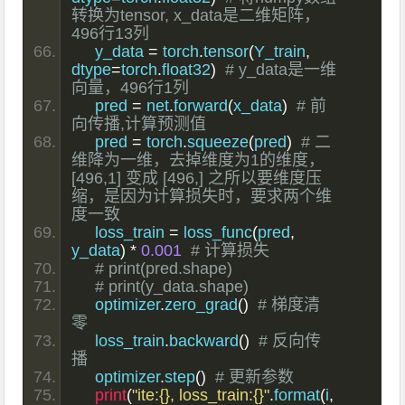
转换为tensor, x_data是二维矩阵，
496行13列
    y_data 
=
 torch
.
tensor
(
Y_train
,
dtype
=
torch
.
float32
)
# y_data是一维
向量，496行1列
    pred 
=
 net
.
forward
(
x_data
)
# 前
向传播,计算预测值
    pred 
=
 torch
.
squeeze
(
pred
)
# 二
维降为一维，去掉维度为1的维度，
[496,1] 变成 [496,] 之所以要维度压
缩，是因为计算损失时，要求两个维
度一致
    loss_train 
=
 loss_func
(
pred
,
y_data
)
*
0.001
# 计算损失
# print(pred.shape)
# print(y_data.shape)
    optimizer
.
zero_grad
()
# 梯度清
零
    loss_train
.
backward
()
# 反向传
播
    optimizer
.
step
()
# 更新参数
print
(
"ite:{}, loss_train:{}"
.
format
(
i
,