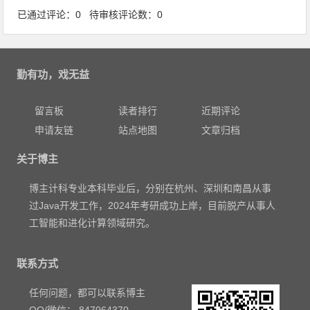
已通过评论：0 待审核评论数：0
勤有功，戏无益
留言板
读者排行
近期评论
申请友链
站点地图
文章归档
关于博主
博主计科专业本科毕业后，分别在杭州、深圳和南昌从事
过Java开发工作，2024年考研成功上岸，目前脱产从事人
工智能和进化计算领域研究。
联系方式
任何问题，都可以联系博主
QQ/微信： 847064370