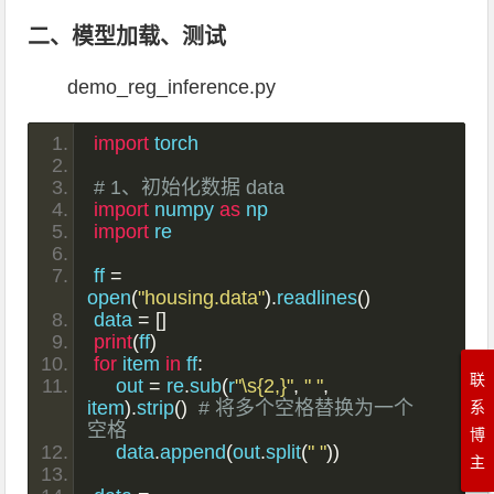
二、模型加载、测试
demo_reg_inference.py
import
 torch
# 1、初始化数据 data
import
 numpy 
as
 np
import
 re
ff 
=
open
(
"housing.data"
).
readlines
()
data 
=
[]
print
(
ff
)
for
 item 
in
 ff
:
联
    out 
=
 re
.
sub
(
r
"\s{2,}"
,
" "
,
item
).
strip
()
# 将多个空格替换为一个
系
空格
博
    data
.
append
(
out
.
split
(
" "
))
主