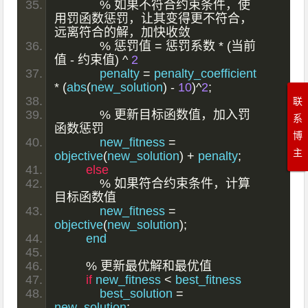
%
如果不符合约束条件，使
用罚函数惩罚，让其变得更不符合，
远离符合的解，加快收敛
%
惩罚值
=
惩罚系数
*
(当前
值
-
约束值)
^
2
            penalty 
=
 penalty_coefficient 
*
(
abs
(
new_solution
)
-
10
)^
2
;
联
%
更新目标函数值，加入罚
系
函数惩罚
博
            new_fitness 
=
主
objective
(
new_solution
)
+
 penalty
;
else
%
如果符合约束条件，计算
目标函数值
            new_fitness 
=
objective
(
new_solution
);
        end
%
更新最优解和最优值
if
 new_fitness 
<
 best_fitness
            best_solution 
=
new_solution
;