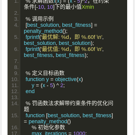
%
求解函数
f
(
x
)
=
(
x 
-
5
)^
2
，在约束
条件[-
10
,
10
]下的最小值
Xmin
%
调用示例
[
best_solution
,
 best_fitness
]
=
penalty_method
();
fprintf
(
'最优解: %d，即 %.60f \n'
,
best_solution
,
 best_solution
);
fprintf
(
'最优值: %d，即 %.60f \n'
,
best_fitness
,
 best_fitness
);
%
定义目标函数
function y 
=
 objective
(
x
)
    y 
=
(
x 
-
5
)
^
2
;
end
%
罚函数法求解带约束条件的优化问
题
function 
[
best_solution
,
 best_fitness
]
=
 penalty_method
()
%
初始化参数
    max_iterations 
=
1000
;