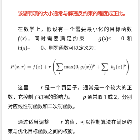
该惩罚项的大小通常与解违反约束的程度成正比。
在数学上，假设有一个需要最小化的目标函数
(
𝑔
f
(
x
)
，同时需要满足约束
g
(
x
)
≤
0
和
𝑥
(
(
h
(
x
)
=
0
。则罚函数可以定义为：
)
𝑥
𝑥
)
)
𝑃(𝑥,𝑟)=𝑓(𝑥)+𝑟(∑𝑖max⁡(0,𝑔𝑖(𝑥))
≤
=
0
0
𝑟
这里
r
是一个罚因子，通常是一个较大的正
𝑝
数，它控制了罚项的影响力。
p
通常取 1 或 2，分别
对应线性罚函数和二次罚函数。
𝑟
通过适当调整
r
的值，可以控制算法在满足约
束与优化目标函数之间的权衡。