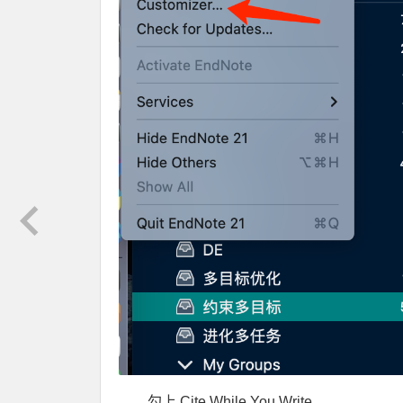
勾上 Cite While You Write