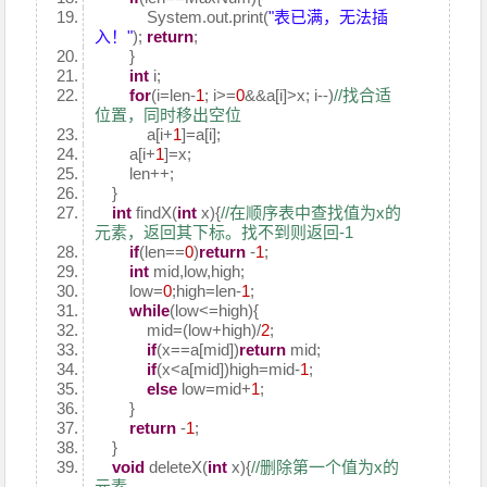
System.out.print(
"表已满，无法插
入！"
);
return
;
}
int
i;
for
(i=len-
1
; i>=
0
&&a[i]>x; i--)
//找合适
位置，同时移出空位
a[i+
1
]=a[i];
a[i+
1
]=x;
len++;
}
int
findX(
int
x){
//在顺序表中查找值为x的
元素，返回其下标。找不到则返回-1
if
(len==
0
)
return
-
1
;
int
mid,low,high;
low=
0
;high=len-
1
;
while
(low<=high){
mid=(low+high)/
2
;
if
(x==a[mid])
return
mid;
if
(x<a[mid])high=mid-
1
;
else
low=mid+
1
;
}
return
-
1
;
}
void
deleteX(
int
x){
//删除第一个值为x的
元素