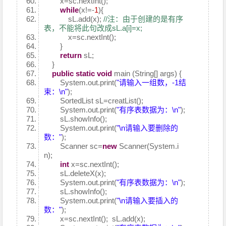
x=sc.nextInt();
while
(x!=-
1
){
sL.add(x);
//注：由于创建的是有序
表，不能将此句改成sL.a[i]=x;
x=sc.nextInt();
}
return
sL;
}
public
static
void
main (String[] args) {
System.out.print(
"请输入一组数，-1结
束：\n"
);
SortedList sL=creatList();
System.out.print(
"有序表数据为：\n"
);
sL.showInfo();
System.out.print(
"\n请输入要删除的
数："
);
Scanner sc=
new
Scanner(System.i
n);
int
x=sc.nextInt();
sL.deleteX(x);
System.out.print(
"有序表数据为：\n"
);
sL.showInfo();
System.out.print(
"\n请输入要插入的
数："
);
x=sc.nextInt(); sL.add(x);