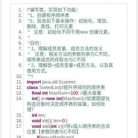
/*编写类，实现如下功能：
*1、创建有序顺序表
*2、包含如下基本操作：初始化、增加、
删除、查找、打印元素
* 注意：初始化不同于用new 创建元素。
*
*目的：
* 1、理解成员变量、成员方法的含义
* 注意：相关方法的参数列表与C不同，
顺序表成员的存取也与C不同
* 2、理解类=成员变量+成员方法，以及其
使用方式。
**/
import
java.util.Scanner;
class
SortedList{
//按升序排列的顺序表
final
int
MaxNum=
100
;
//最大容量
int
[] a=
new
int
[MaxNum];
//如果期望在
构造对象时决定顺序表的容量，如何处
理？
int
len;
void
init(){ len=
0
;}
void
add(
int
x){
//将x插入顺序表的合适
位置【参数列表与C不同】
if
(len==MaxNum){