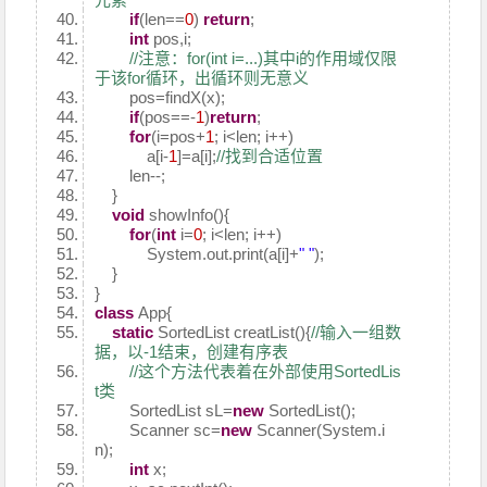
if
(len==
0
)
return
;
int
pos,i;
//注意：for(int i=...)其中i的作用域仅限
于该for循环，出循环则无意义
pos=findX(x);
if
(pos==-
1
)
return
;
for
(i=pos+
1
; i<len; i++)
a[i-
1
]=a[i];
//找到合适位置
len--;
}
void
showInfo(){
for
(
int
i=
0
; i<len; i++)
System.out.print(a[i]+
" "
);
}
}
class
App{
static
SortedList creatList(){
//输入一组数
据，以-1结束，创建有序表
//这个方法代表着在外部使用SortedLis
t类
SortedList sL=
new
SortedList();
Scanner sc=
new
Scanner(System.i
n);
int
x;