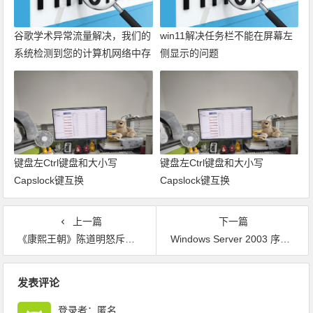
谷歌学术异常流量解决，我们的
win11解决任务栏不能在屏幕左
系统检测到您的计算机网络中存
侧显示的问题
在异常流量。请稍后重新发送请
求。
键盘左Ctrl键盘和大小写
键盘左Ctrl键盘和大小写
Capslock键互换
Capslock键互换
上一篇
下一篇
《康熙王朝》陈道明怒斥群臣
Windows Server 2003 序列号（有效）
文章导航
发表评论
登录者：匿名