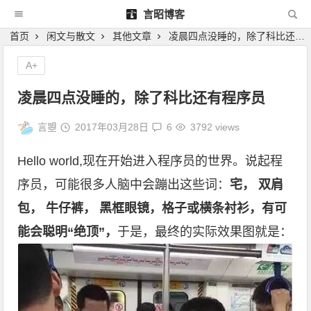
言昭博客
首页
闲文与散文
其他文章
凌晨四点没睡的，除了科比还有程序员
A+
凌晨四点没睡的，除了科比还有程序员
言曌
2017年03月28日
6
3792 views
Hello world,现在开始进入程序员的世界。说起程
序员，可能很多人脑中会蹦出这些词：
宅， 双肩
包， 牛仔裤， 黑框眼镜，格子或横条衬衫，有可
能会聪明
“
绝顶
”，
于是，最终的实际效果图就是：