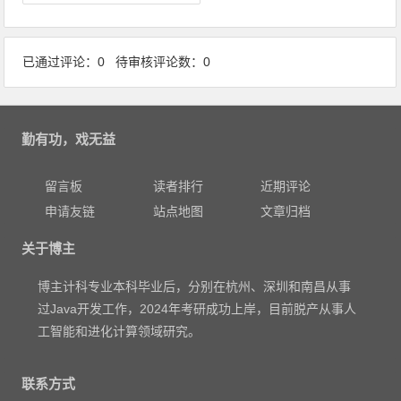
已通过评论：0 待审核评论数：0
勤有功，戏无益
留言板
读者排行
近期评论
申请友链
站点地图
文章归档
关于博主
博主计科专业本科毕业后，分别在杭州、深圳和南昌从事
过Java开发工作，2024年考研成功上岸，目前脱产从事人
工智能和进化计算领域研究。
联系方式