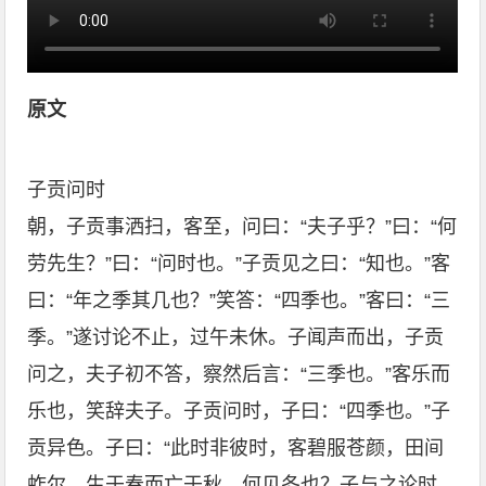
原文
子贡问时
朝，子贡事洒扫，客至，问曰：“夫子乎？”曰：“何
劳先生？”曰：“问时也。”子贡见之曰：“知也。”客
曰：“年之季其几也？”笑答：“四季也。”客曰：“三
季。”遂讨论不止，过午未休。子闻声而出，子贡
问之，夫子初不答，察然后言：“三季也。”客乐而
乐也，笑辞夫子。子贡问时，子曰：“四季也。”子
贡异色。子曰：“此时非彼时，客碧服苍颜，田间
蚱尔，生于春而亡于秋，何见冬也？子与之论时，