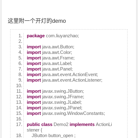
这里附一个开灯的demo
package
com.liuyanzhao;
import
java.awt.Button;
import
java.awt.Color;
import
java.awt.Frame;
import
java.awt.Label;
import
java.awt.Panel;
import
java.awt.event.ActionEvent;
import
java.awt.event.ActionListener;
import
javax.swing.JButton;
import
javax.swing.JFrame;
import
javax.swing.JLabel;
import
javax.swing.JPanel;
import
javax.swing.WindowConstants;
public
class
Demo2
implements
ActionLi
stener {
JButton button_open ;