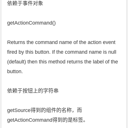
依赖于事件对象
getActionCommand()
Returns the command name of the action event
fired by this button. If the command name is null
(default) then this method returns the label of the
button.
依赖于按钮上的字符串
getSource得到的组件的名称，而
getActionCommand得到的是标签。