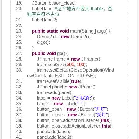
JButton button_close;
Label label;
//这个地方不要用JLable，否
则空白符不占位
Label label2;
public
static
void
main(String[] args) {
Demo2 d =
new
Demo2();
d.go();
}
public
void
go() {
JFrame frame =
new
JFrame();
frame.setSize(
300
,
100
);
frame.setDefaultCloseOperation(Wind
owConstants.EXIT_ON_CLOSE);
frame.setVisible(
true
);
JPanel panel =
new
JPanel();
frame.add(panel);
label =
new
Label(
"灯状态:"
);
label2 =
new
Label(
" "
);
button_open =
new
JButton(
"开灯"
);
button_close =
new
JButton(
"关灯"
);
button_open.addActionListener(
this
);
button_close.addActionListener(
this
);
panel.add(label);
panel.add(label2);