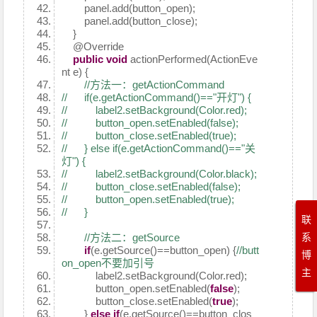
panel.add(button_open);
panel.add(button_close);
}
@Override
public
void
actionPerformed(ActionEve
nt e) {
//方法一：getActionCommand
// if(e.getActionCommand()=="开灯") {
// label2.setBackground(Color.red);
// button_open.setEnabled(false);
// button_close.setEnabled(true);
// } else if(e.getActionCommand()=="关
灯") {
// label2.setBackground(Color.black);
// button_close.setEnabled(false);
// button_open.setEnabled(true);
// }
联
//方法二：getSource
系
if
(e.getSource()==button_open) {
//butt
博
on_open不要加引号
主
label2.setBackground(Color.red);
button_open.setEnabled(
false
);
button_close.setEnabled(
true
);
}
else
if
(e.getSource()==button_clos