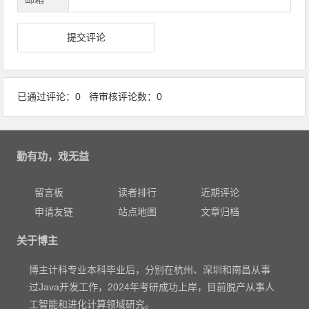
已通过评论：0 待审核评论数：0
勤有功，戏无益
留言板
读者排行
近期评论
申请友链
站点地图
文章归档
关于博主
博主计科专业本科毕业后，分别在杭州、深圳和南昌从事
过Java开发工作，2024年考研成功上岸，目前脱产从事人
工智能和进化计算领域研究。