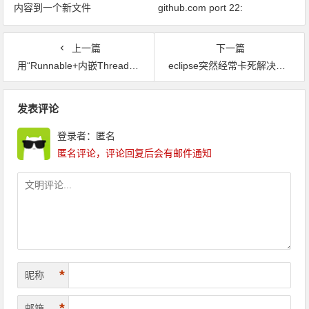
内容到一个新文件
github.com port 22:
Connection timed out fatal: xxx
问题解决
上一篇
下一篇
用“Runnable+内嵌Thread引用”方式构造3个线程对象，分别输出2、3、5的1-20倍，指出输出结果中的30是那个线程输出的
eclipse突然经常卡死解决方案
文章导航
发表评论
登录者：匿名
匿名评论，评论回复后会有邮件通知
*
昵称
*
邮箱