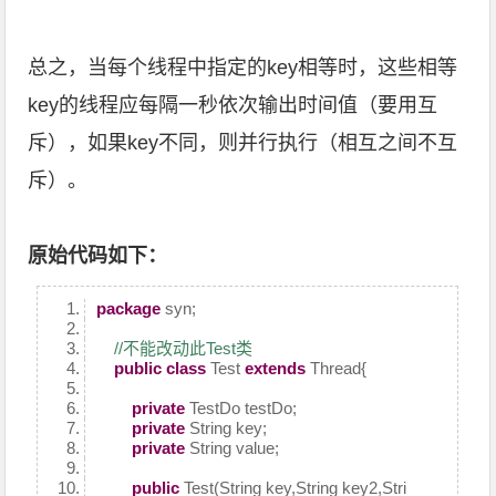
总之，当每个线程中指定的key相等时，这些相等
key的线程应每隔一秒依次输出时间值（要用互
斥），如果key不同，则并行执行（相互之间不互
斥）。
原始代码如下：
package
syn;
//不能改动此Test类
public
class
Test
extends
Thread{
private
TestDo testDo;
private
String key;
private
String value;
public
Test(String key,String key2,Stri