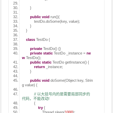
}
public
void
run(){
testDo.doSome(key, value);
}
}
class
TestDo {
private
TestDo() {}
private
static
TestDo _instance =
ne
w
TestDo();
public
static
TestDo getInstance() {
return
_instance;
}
public
void
doSome(Object key, Strin
g value) {
// 以大括号内的是需要局部同步的
代码，不能改动!
{
try
{
Thread.sleep(
1000
);