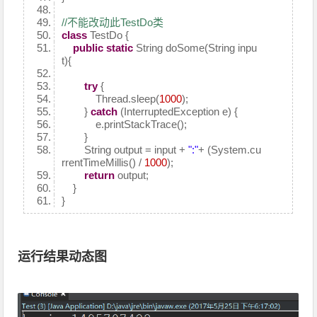
//不能改动此TestDo类
class
TestDo {
public
static
String doSome(String inpu
t){
try
{
Thread.sleep(
1000
);
}
catch
(InterruptedException e) {
e.printStackTrace();
}
String output = input +
":"
+ (System.cu
rrentTimeMillis() /
1000
);
return
output;
}
}
运行结果动态图