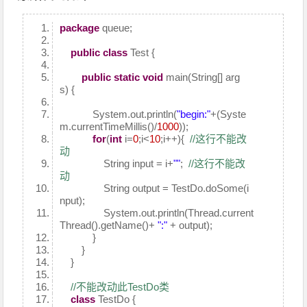
package
queue;
public
class
Test {
public
static
void
main(String[] arg
s) {
System.out.println(
"begin:"
+(Syste
m.currentTimeMillis()/
1000
));
for
(
int
i=
0
;i<
10
;i++){
//这行不能改
动
String input = i+
""
;
//这行不能改
动
String output = TestDo.doSome(i
nput);
System.out.println(Thread.current
Thread().getName()+
":"
+ output);
}
}
}
//不能改动此TestDo类
class
TestDo {