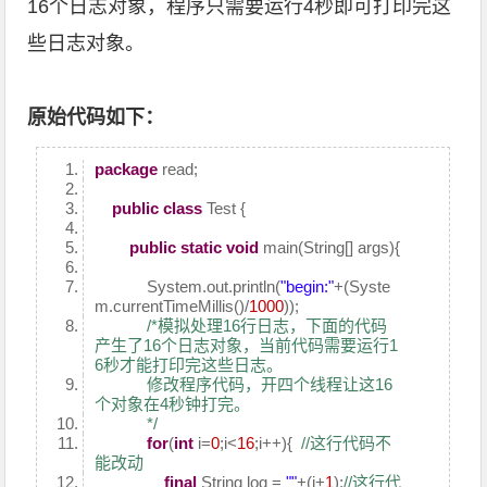
16个日志对象，程序只需要运行4秒即可打印完这
些日志对象。
原始代码如下：
package
read;
public
class
Test {
public
static
void
main(String[] args){
System.out.println(
"begin:"
+(Syste
m.currentTimeMillis()/
1000
));
/*模拟处理16行日志，下面的代码
产生了16个日志对象，当前代码需要运行1
6秒才能打印完这些日志。
修改程序代码，开四个线程让这16
个对象在4秒钟打完。
*/
for
(
int
i=
0
;i<
16
;i++){
//这行代码不
能改动
final
String log =
""
+(i+
1
);
//这行代