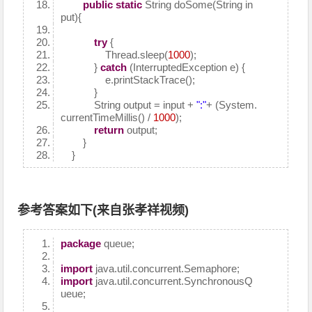
public
static
String doSome(String in
put){
try
{
Thread.sleep(
1000
);
}
catch
(InterruptedException e) {
e.printStackTrace();
}
String output = input +
":"
+ (System.
currentTimeMillis() /
1000
);
return
output;
}
}
参考答案如下(来自张孝祥视频)
package
queue;
import
java.util.concurrent.Semaphore;
import
java.util.concurrent.SynchronousQ
ueue;