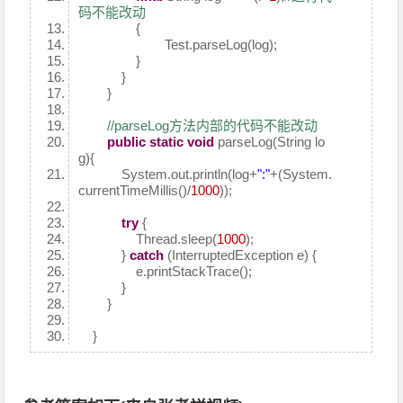
码不能改动
{
Test.parseLog(log);
}
}
}
//parseLog方法内部的代码不能改动
public
static
void
parseLog(String lo
g){
System.out.println(log+
":"
+(System.
currentTimeMillis()/
1000
));
try
{
Thread.sleep(
1000
);
}
catch
(InterruptedException e) {
e.printStackTrace();
}
}
}