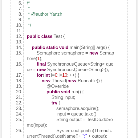
/*
*
* @author Yanzh
*
*/
public
class
Test {
public
static
void
main(String[] args) {
Semaphore semaphore =
new
Semap
hore(
1
);
final
SynchronousQueue<String> que
ue =
new
SynchronousQueue<String>();
for
(
int
i=
0
;i<
10
;i++) {
new
Thread(
new
Runnable() {
@Override
public
void
run() {
String input;
try
{
semaphore.acquire();
input = queue.take();
String output = TestDo.doSo
me(input);
System.out.println(Thread.c
urrentThread().getName()+
":"
+ output);