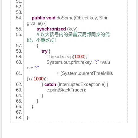
public
void
doSome(Object key, Strin
g value) {
synchronized
(key)
// 以大括号内的是需要局部同步的代
码，不能改动!
{
try
{
Thread.sleep(
1000
);
System.out.println(key+
":"
+valu
e +
":"
+ (System.currentTimeMillis
() /
1000
));
}
catch
(InterruptedException e) {
e.printStackTrace();
}
}
}
}