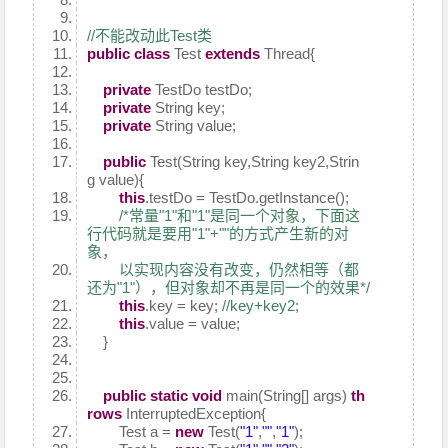
//不能改动此Test类
public
class
Test
extends
Thread{
private
TestDo testDo;
private
String key;
private
String value;
public
Test(String key,String key2,Strin
g value){
this
.testDo = TestDo.getInstance();
/*常量"1"和"1"是同一个对象，下面这
行代码就是要用"1"+""的方式产生新的对
象，
以实现内容没有改变，仍然相等（都
还为"1"），但对象却不再是同一个的效果*/
this
.key = key;
//key+key2;
this
.value = value;
}
public
static
void
main(String[] args)
th
rows
InterruptedException{
Test a =
new
Test(
"1"
,
""
,
"1"
);