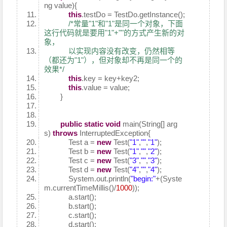
ng value){
this
.testDo = TestDo.getInstance();
/*常量"1"和"1"是同一个对象，下面
这行代码就是要用"1"+""的方式产生新的对
象，
以实现内容没有改变，仍然相等
（都还为"1"），但对象却不再是同一个的
效果*/
this
.key = key+key2;
this
.value = value;
}
public
static
void
main(String[] arg
s)
throws
InterruptedException{
Test a =
new
Test(
"1"
,
""
,
"1"
);
Test b =
new
Test(
"1"
,
""
,
"2"
);
Test c =
new
Test(
"3"
,
""
,
"3"
);
Test d =
new
Test(
"4"
,
""
,
"4"
);
System.out.println(
"begin:"
+(Syste
m.currentTimeMillis()/
1000
));
a.start();
b.start();
c.start();
d.start();