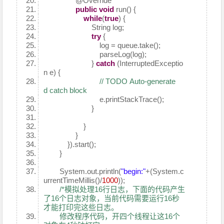
@Override
public
void
run() {
while
(
true
) {
String log;
try
{
log = queue.take();
parseLog(log);
}
catch
(InterruptedExceptio
n e) {
// TODO Auto-generate
d catch block
e.printStackTrace();
}
}
}
}).start();
}
System.out.println(
"begin:"
+(System.c
urrentTimeMillis()/
1000
));
/*模拟处理16行日志，下面的代码产生
了16个日志对象，当前代码需要运行16秒
才能打印完这些日志。
修改程序代码，开四个线程让这16个