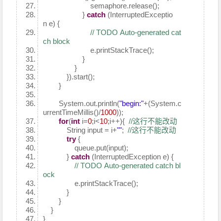
semaphore.release();
}
catch
(InterruptedExceptio
n e) {
// TODO Auto-generated cat
ch block
e.printStackTrace();
}
}
}).start();
}
System.out.println(
"begin:"
+(System.c
urrentTimeMillis()/
1000
));
for
(
int
i=
0
;i<
10
;i++){
//这行不能改动
String input = i+
""
;
//这行不能改动
try
{
queue.put(input);
}
catch
(InterruptedException e) {
// TODO Auto-generated catch bl
ock
e.printStackTrace();
}
}
}
}