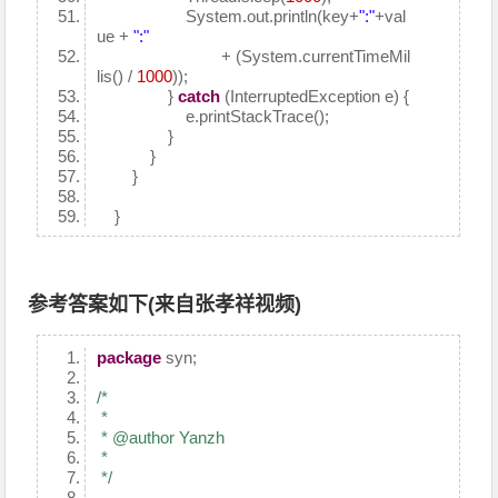
System.out.println(key+
":"
+val
ue +
":"
+ (System.currentTimeMil
lis() /
1000
));
}
catch
(InterruptedException e) {
e.printStackTrace();
}
}
}
}
参考答案如下(来自张孝祥视频)
package
syn;
/*
*
* @author Yanzh
*
*/