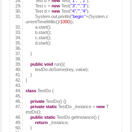
Test b =
new
Test(
"1"
,
""
,
"2"
);
Test c =
new
Test(
"3"
,
""
,
"3"
);
Test d =
new
Test(
"4"
,
""
,
"4"
);
System.out.println(
"begin:"
+(System.c
urrentTimeMillis()/
1000
));
a.start();
b.start();
c.start();
d.start();
}
public
void
run(){
testDo.doSome(key, value);
}
}
class
TestDo {
private
TestDo() {}
private
static
TestDo _instance =
new
T
estDo();
public
static
TestDo getInstance() {
return
_instance;
}