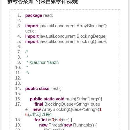
参考答案如下(来自张孝祥视频)
package
read;
import
java.util.concurrent.ArrayBlockingQ
ueue;
import
java.util.concurrent.BlockingDeque;
import
java.util.concurrent.BlockingQueue;
/*
*
* @author Yanzh
*
*/
public
class
Test {
public
static
void
main(String[] args){
final
BlockingQueue<String> queu
e =
new
ArrayBlockingQueue<String>(
1
6
);
//也可以是1
for
(
int
i=
0
;i<
4
;i++) {
new
Thread(
new
Runnable() {