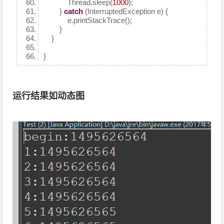
Thread.sleep(
1000
);
}
catch
(InterruptedException e) {
e.printStackTrace();
}
}
}
运行结果如动态图