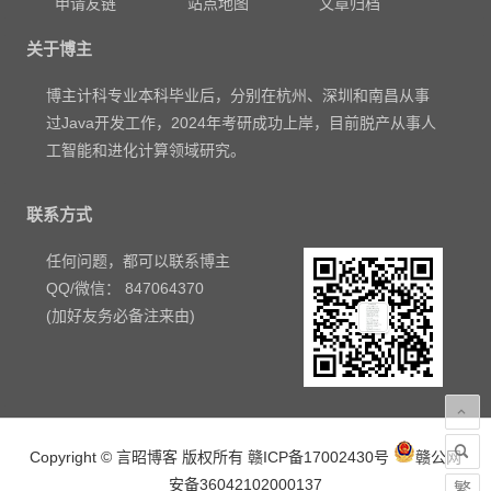
申请友链
站点地图
文章归档
关于博主
博主计科专业本科毕业后，分别在杭州、深圳和南昌从事
过Java开发工作，2024年考研成功上岸，目前脱产从事人
工智能和进化计算领域研究。
联系方式
任何问题，都可以联系博主
QQ/微信： 847064370
(加好友务必备注来由)
Copyright © 言昭博客 版权所有
赣ICP备17002430号
赣公网
安备36042102000137
繁