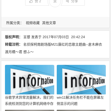
赞
2
赏
分享
所属分类：
视频收藏
其他文章
版权声明：
言曌
发表于
2017年07月03日
20:42:24
转载注明：
名侦探柯南剧场版M21唐红的恋歌主题曲--倉木麻衣
渡月橋〜君 想ふ〜
谷歌学术异常流量解决，我们的
win11解决任务栏不能在屏幕左
系统检测到您的计算机网络中存
侧显示的问题
在异常流量。请稍后重新发送请