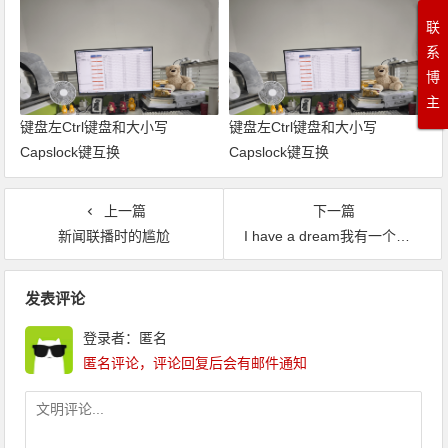
求。
联
系
博
主
键盘左Ctrl键盘和大小写
键盘左Ctrl键盘和大小写
Capslock键互换
Capslock键互换
上一篇
下一篇
新闻联播时的尴尬
I have a dream我有一个梦想-马丁路德金(中英文)
文章导航
发表评论
登录者：匿名
匿名评论，评论回复后会有邮件通知