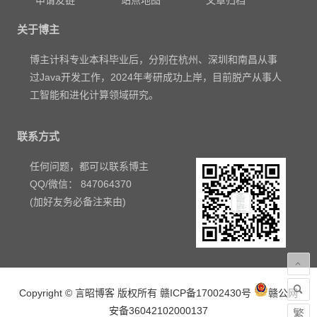
申请友链
站点地图
文章归档
关于博主
博主计科专业本科毕业后，分别在杭州、深圳和南昌从事
过Java开发工作，2024年考研成功上岸，目前脱产从事人
工智能和进化计算领域研究。
联系方式
任何问题，都可以联系博主
QQ/微信： 847064370
(加好友务必备注来由)
Copyright © 言昭博客 版权所有
赣ICP备17002430号
赣公网
安备36042102000137
繁