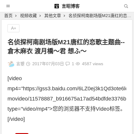
言昭博客
首页
视频收藏
其他文章
名侦探柯南剧场版M21唐红的恋歌主题曲--倉木麻衣 渡月橋〜君 想ふ〜
A+
名侦探柯南剧场版M21唐红的恋歌主题曲--
倉木麻衣 渡月橋〜君 想ふ〜
言曌
2017年07月03日
1
4587 views
[video
mp4="https://gss3.baidu.com/6LZ0ej3k1Qd3ote6lo7D
movideo/11578887_b916675a17ad54bdfde3376b24
type="video/mp4">您的浏览器不支持Video标签。
[/video]