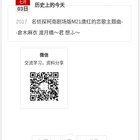
七月
历史上的今天
03日
2017
名侦探柯南剧场版M21唐红的恋歌主题曲-
-倉木麻衣 渡月橋〜君 想ふ〜
微信
交流学习，资料分享