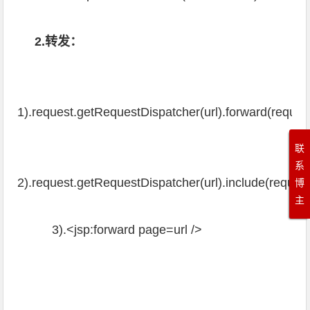
2.转发：
1).request.getRequestDispatcher(url).forward(reques
联
系
2).request.getRequestDispatcher(url).include(reques
博
主
3).<jsp:forward page=url />