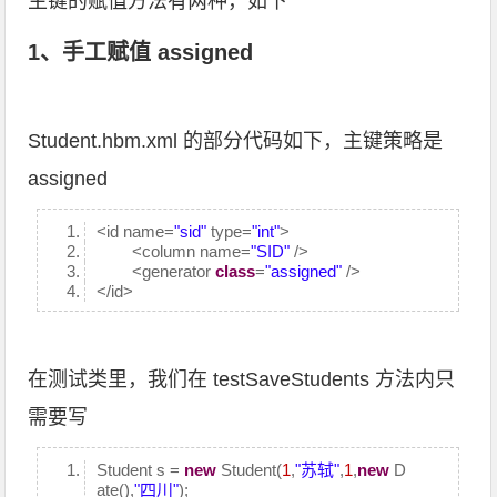
主键的赋值方法有两种，如下
1、手工赋值 assigned
Student.hbm.xml 的部分代码如下，主键策略是
assigned
<id name=
"sid"
type=
"int"
>
<column name=
"SID"
/>
<generator
class
=
"assigned"
/>
</id>
在测试类里，我们在 testSaveStudents 方法内只
需要写
Student s =
new
Student(
1
,
"苏轼"
,
1
,
new
D
ate(),
"四川"
);