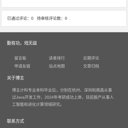
已通过评论：0 待审核评论数：0
勤有功，戏无益
留言板
读者排行
近期评论
申请友链
站点地图
文章归档
关于博主
博主计科专业本科毕业后，分别在杭州、深圳和南昌从事
过Java开发工作，2024年考研成功上岸，目前脱产从事人
工智能和进化计算领域研究。
联系方式