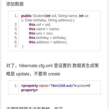
添加数据
public
Student(
int
sid, String name,
int
se
x, Date birthday, String address) {
this
.sid = sid;
this
.name = name;
this
.sex = sex;
this
.birthday = birthday;
this
.address = address;
}
对了，hibernate.cfg.xml 里设置的 数据表生成策
略是 update，不要用 create
<
property
name
=
"hbm2ddl.auto"
>
update
</
property
>