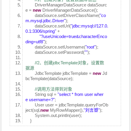
DriverManagerDataSource dataSourc
e =
new
DriverManagerDataSource();
dataSource.setDriverClassName(
"co
m.mysql.jdbc.Driver"
);
dataSource.setUrl(
"jdbc:mysql://127.0.
0.1:3306/spring"
+
"?useUnicode=true&characterEnco
ding=utf8"
);
dataSource.setUsername(
"root"
);
dataSource.setPassword(
""
);
//2、创建jdbcTemplate对象，设置数
据源
JdbcTemplate jdbcTemplate =
new
Jd
bcTemplate(dataSource);
//调用方法得到对象
String sql =
"select * from user wher
e username=?"
;
User user = jdbcTemplate.queryForOb
ject(sql,
new
MyRowMapper(),
"刘言曌"
);
System.out.println(user);
}