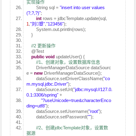
实现操作
String sql =
"insert into user values
(?,?,?)"
;
int
rows = jdbcTemplate.update(sql,
1
,
"刘曌"
,
"123456"
);
System.out.println(rows);
}
//2 更新操作
@Test
public
void
updateUser() {
//1、创建对象，设置数据库信息
DriverManagerDataSource dataSourc
e =
new
DriverManagerDataSource();
dataSource.setDriverClassName(
"co
m.mysql.jdbc.Driver"
);
dataSource.setUrl(
"jdbc:mysql://127.0.
0.1:3306/spring"
+
"?useUnicode=true&characterEnco
ding=utf8"
);
dataSource.setUsername(
"root"
);
dataSource.setPassword(
""
);
//2、创建jdbcTemplate对象，设置数
据源