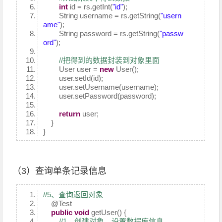
int
id = rs.getInt(
"id"
);
String username = rs.getString(
"usern
ame"
);
String password = rs.getString(
"passw
ord"
);
//把得到的数据封装到对象里面
User user =
new
User();
user.setId(id);
user.setUsername(username);
user.setPassword(password);
return
user;
}
}
（3）查询单条记录信息
//5、查询返回对象
@Test
public
void
getUser() {
//1、创建对象，设置数据库信息