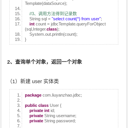
Template(dataSource);
//3、调用方法得到记录数
String sql =
"select count(*) from user"
;
int
count = jdbcTemplate.queryForObject
(sql,Integer.
class
);
System.out.println(count);
}
2、查询单个对象，返回一个对象
（1）新建 user 实体类
package
com.liuyanzhao.jdbc;
public
class
User {
private
int
id;
private
String username;
private
String password;