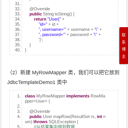
@Override
public
String toString() {
return
"User{"
+
"id="
+ id +
", username='"
+ username +
'\''
+
", password='"
+ password +
'\''
+
联
'}';
系
}
博
}
主
（2）新建 MyRowMapper 类，我们可以把它放到
JdbcTemplateDemo1 类中
class
MyRowMapper
implements
RowMa
pper<User> {
@Override
public
User mapRow(ResultSet rs,
int
n
um)
throws
SQLException {
//从结果集中得到数据