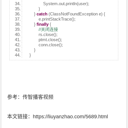
System.out.println(user);
}
}
catch
(ClassNotFoundException e) {
e.printStackTrace();
}
finally
{
//关闭连接
rs.close();
ptmt.close();
conn.close();
}
}
参考：传智播客视频
本文链接：
https://liuyanzhao.com/5689.html