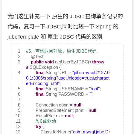
我们这里补充一下 原生的 JDBC 查询单条记录的
代码，复习一下 JDBC,同时比较一下 Spring 的
jdbcTemplate 和 原生 JDBC 代码的区别
//5、查询返回对象，原生JDBC代码
@Test
public
void
getUserByJDBC()
throw
s
SQLException {
final
String URL =
"jdbc:mysql://127.0.
0.1:3306/spring?useUnicode=true&charact
erEncoding=utf8"
;
final
String USERNAME =
"root"
;
final
String PASSWORD =
""
;
Connection conn =
null
;
PreparedStatement ptmt =
null
;
ResultSet rs =
null
;
//加载驱动
try
{
Class.forName(
"com.mysql.jdbc.Dr