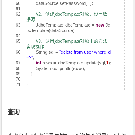
dataSource.setPassword(
""
);
//2、创建jdbcTemplate对象，设置数
据源
JdbcTemplate jdbcTemplate =
new
Jd
bcTemplate(dataSource);
//3、调用jdbcTemplate对象里的方法
实现操作
String sql =
"delete from user where id
=?"
;
int
rows = jdbcTemplate.update(sql,
1
);
System.out.println(rows);
}
}
查询