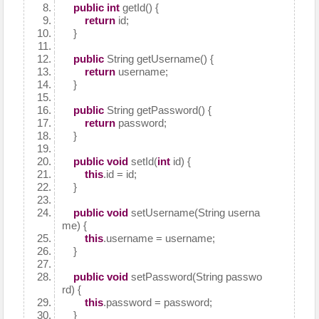
public
int
getId() {
return
id;
}
public
String getUsername() {
return
username;
}
public
String getPassword() {
return
password;
}
public
void
setId(
int
id) {
this
.id = id;
}
public
void
setUsername(String userna
me) {
this
.username = username;
}
public
void
setPassword(String passwo
rd) {
this
.password = password;
}