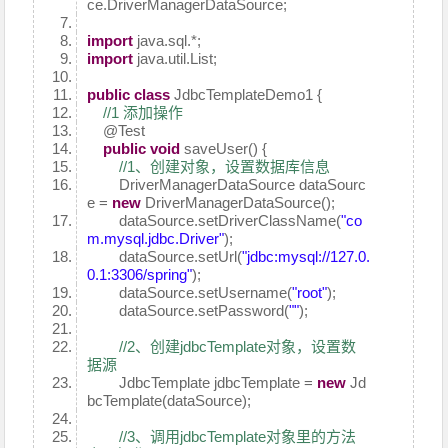
ce.DriverManagerDataSource;
import
java.sql.*;
import
java.util.List;
public
class
JdbcTemplateDemo1 {
//1 添加操作
@Test
public
void
saveUser() {
//1、创建对象，设置数据库信息
DriverManagerDataSource dataSourc
e =
new
DriverManagerDataSource();
dataSource.setDriverClassName(
"co
m.mysql.jdbc.Driver"
);
dataSource.setUrl(
"jdbc:mysql://127.0.
0.1:3306/spring"
);
dataSource.setUsername(
"root"
);
dataSource.setPassword(
""
);
//2、创建jdbcTemplate对象，设置数
据源
JdbcTemplate jdbcTemplate =
new
Jd
bcTemplate(dataSource);
//3、调用jdbcTemplate对象里的方法