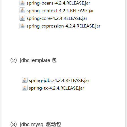
（2）jdbcTemplate 包
（3）jdbc-mysql 驱动包