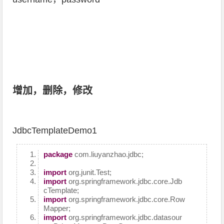
增加，删除，修改
JdbcTemplateDemo1
package
com.liuyanzhao.jdbc;
import
org.junit.Test;
import
org.springframework.jdbc.core.Jdb
cTemplate;
import
org.springframework.jdbc.core.Row
Mapper;
import
org.springframework.jdbc.datasour