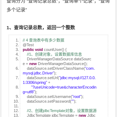
查询分为 “查询记录总数”，“查询单个记录”，“查询
多个记录”
1、查询记录总数，返回一个整数
// 4 查询表中有多少数据
@Test
public
void
countUser() {
//1、创建对象，设置数据库信息
DriverManagerDataSource dataSourc
e =
new
DriverManagerDataSource();
dataSource.setDriverClassName(
"com.
mysql.jdbc.Driver"
);
dataSource.setUrl(
"jdbc:mysql://127.0.0.
1:3306/spring"
+
"?useUnicode=true&characterEncodin
g=utf8"
);
dataSource.setUsername(
"root"
);
dataSource.setPassword(
""
);
//2、创建jdbcTemplate对象，设置数据源
JdbcTemplate jdbcTemplate =
new
Jdbc