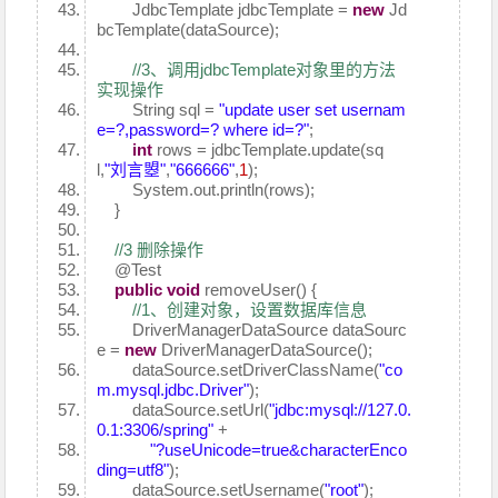
JdbcTemplate jdbcTemplate =
new
Jd
bcTemplate(dataSource);
//3、调用jdbcTemplate对象里的方法
实现操作
String sql =
"update user set usernam
e=?,password=? where id=?"
;
int
rows = jdbcTemplate.update(sq
l,
"刘言曌"
,
"666666"
,
1
);
System.out.println(rows);
}
//3 删除操作
@Test
public
void
removeUser() {
//1、创建对象，设置数据库信息
DriverManagerDataSource dataSourc
e =
new
DriverManagerDataSource();
dataSource.setDriverClassName(
"co
m.mysql.jdbc.Driver"
);
dataSource.setUrl(
"jdbc:mysql://127.0.
0.1:3306/spring"
+
"?useUnicode=true&characterEnco
ding=utf8"
);
dataSource.setUsername(
"root"
);