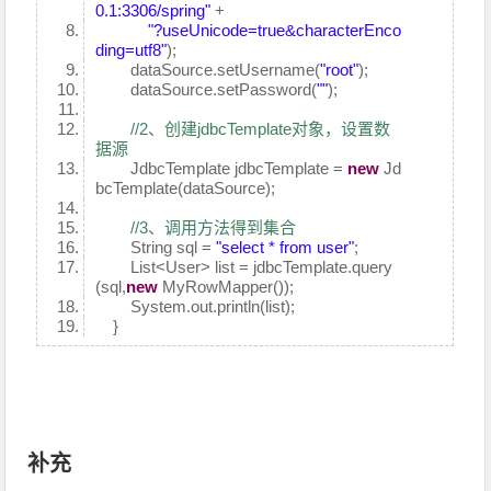
0.1:3306/spring"
+
"?useUnicode=true&characterEnco
ding=utf8"
);
dataSource.setUsername(
"root"
);
dataSource.setPassword(
""
);
//2、创建jdbcTemplate对象，设置数
据源
JdbcTemplate jdbcTemplate =
new
Jd
bcTemplate(dataSource);
//3、调用方法得到集合
String sql =
"select * from user"
;
List<User> list = jdbcTemplate.query
(sql,
new
MyRowMapper());
System.out.println(list);
}
补充