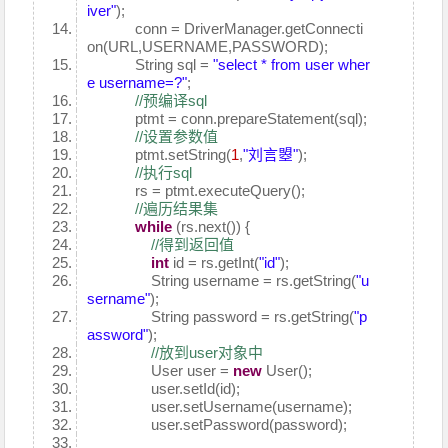
iver"
);
conn = DriverManager.getConnecti
on(URL,USERNAME,PASSWORD);
String sql =
"select * from user wher
e username=?"
;
//预编译sql
ptmt = conn.prepareStatement(sql);
//设置参数值
ptmt.setString(
1
,
"刘言曌"
);
//执行sql
rs = ptmt.executeQuery();
//遍历结果集
while
(rs.next()) {
//得到返回值
int
id = rs.getInt(
"id"
);
String username = rs.getString(
"u
sername"
);
String password = rs.getString(
"p
assword"
);
//放到user对象中
User user =
new
User();
user.setId(id);
user.setUsername(username);
user.setPassword(password);