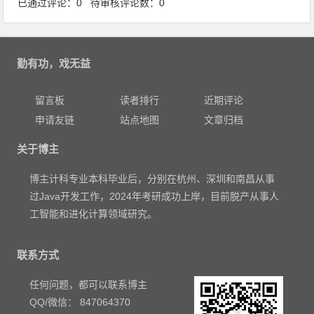
已通过评论：0 待审核评论数：0
勤有功，戏无益
留言板
读者排行
近期评论
申请友链
站点地图
文章归档
关于博主
博主计科专业本科毕业后，分别在杭州、深圳和南昌从事
过Java开发工作，2024年考研成功上岸，目前脱产从事人
工智能和进化计算领域研究。
联系方式
任何问题，都可以联系博主
QQ/微信： 847064370