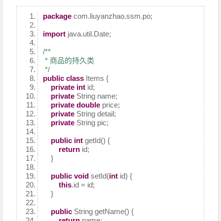
package
com.liuyanzhao.ssm.po;
import
java.util.Date;
/**
* 商品的持久类
*/
public
class
Items {
private
int
id;
private
String name;
private
double
price;
private
String detail;
private
String pic;
public
int
getId() {
return
id;
}
public
void
setId(
int
id) {
this
.id = id;
}
public
String getName() {
return
name;