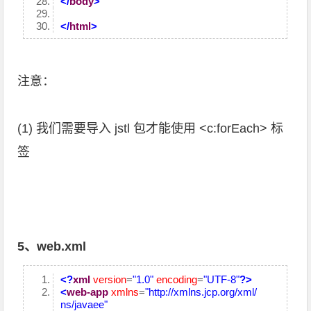
</
body
>
</
html
>
注意：
(1) 我们需要导入 jstl 包才能使用 <c:forEach> 标
签
5、web.xml
<?
xml
version
=
"1.0"
encoding
=
"UTF-8"
?>
<
web-app
xmlns
=
"http://xmlns.jcp.org/xml/
ns/javaee"