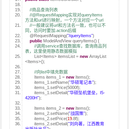
//商品查询列表
//@RequestMapping实现对queryItems
方法和url进行映射，一个方法对应一个url
//一般建议将url和方法名一致，也可以不
同，访问时要加.action后缀
@RequestMapping
(
"/queryItems"
)
public
ModelAndView queryItems() {
//调用service查找数据库，查询商品列
表，这里使用静态数据模拟
List<Items> itemsList =
new
ArrayList
<Items>();
//向list中填充数据
Items items_1 =
new
Items();
items_1.setName(
"华硕笔记本"
);
items_1.setPrice(5000f);
items_1.setDetail(
"华硕坠机堡垒，I5-
4200H"
);
Items items_2 =
new
Items();
items_2.setName(
"战国策"
);
items_2.setPrice(
19
.8f);
items_2.setDetail(
"刘向著，江西教育
出版社出品"
);