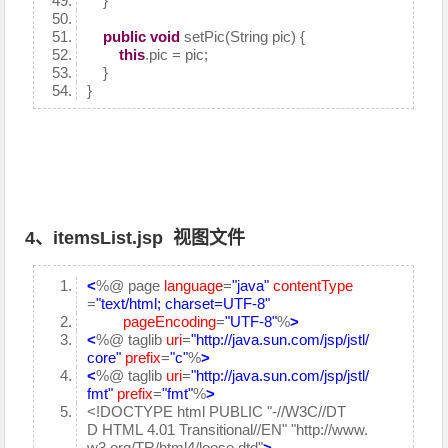
}
public
void
setPic(String pic) {
this
.pic = pic;
}
}
4、itemsList.jsp 视图文件
<
%@ page
language
=
"java"
contentType
=
"text/html; charset=UTF-8"
pageEncoding
=
"UTF-8"
%
>
<
%@ taglib
uri
=
"http://java.sun.com/jsp/jstl/
core"
prefix
=
"c"
%
>
<
%@ taglib
uri
=
"http://java.sun.com/jsp/jstl/
fmt"
prefix
=
"fmt"
%
>
<!DOCTYPE html PUBLIC "-//W3C//DT
D HTML 4.01 Transitional//EN" "http://www.
w3.org/TR/html4/loose.dtd"
>