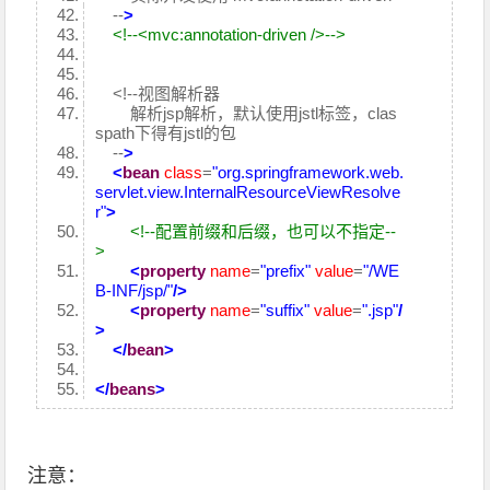
--
>
<!--<mvc:annotation-driven />-->
<!--视图解析器
解析jsp解析，默认使用jstl标签，clas
spath下得有jstl的包
--
>
<
bean
class
=
"org.springframework.web.
servlet.view.InternalResourceViewResolve
r"
>
<!--配置前缀和后缀，也可以不指定--
>
<
property
name
=
"prefix"
value
=
"/WE
B-INF/jsp/"
/>
<
property
name
=
"suffix"
value
=
".jsp"
/
>
</
bean
>
</
beans
>
注意：