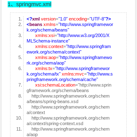
1、springmvc.xml
<?
xml
version
=
"1.0"
encoding
=
"UTF-8"
?>
<
beans
xmlns
=
"http://www.springframewor
k.org/schema/beans"
xmlns:xsi
=
"http://www.w3.org/2001/X
MLSchema-instance"
xmlns:context
=
"http://www.springfram
ework.org/schema/context"
xmlns:aop
=
"http://www.springframewo
rk.org/schema/aop"
xmlns:tx
=
"http://www.springframewor
k.org/schema/tx"
xmlns:mvc
=
"http://www.s
pringframework.org/schema/cache"
xsi:schemaLocation
="http://www.sprin
gframework.org/schema/beans
http://www.springframework.org/schem
a/beans/spring-beans.xsd
http://www.springframework.org/schem
a/context
http://www.springframework.org/schem
a/context/spring-context.xsd
http://www.springframework.org/schem
a/aop