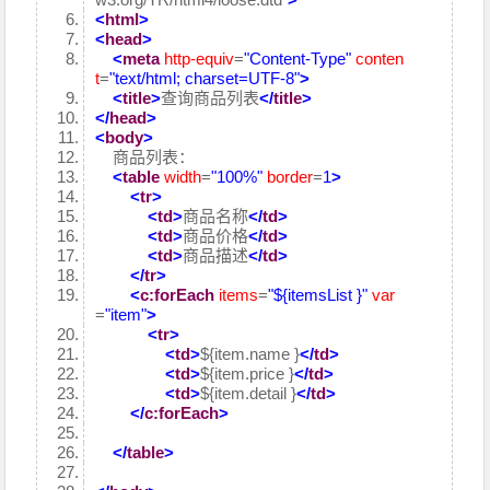
<
html
>
<
head
>
<
meta
http-equiv
=
"Content-Type"
conten
t
=
"text/html; charset=UTF-8"
>
<
title
>
查询商品列表
</
title
>
</
head
>
<
body
>
商品列表：
<
table
width
=
"100%"
border
=
1
>
<
tr
>
<
td
>
商品名称
</
td
>
<
td
>
商品价格
</
td
>
<
td
>
商品描述
</
td
>
</
tr
>
<
c:forEach
items
=
"${itemsList }"
var
=
"item"
>
<
tr
>
<
td
>
${item.name }
</
td
>
<
td
>
${item.price }
</
td
>
<
td
>
${item.detail }
</
td
>
</
c:forEach
>
</
table
>