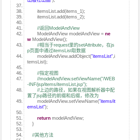
itemsList.add(items_1);
itemsList.add(items_2);
//返回ModelAndView
ModelAndView modelAndView =
ne
w
ModelAndView();
//相当于request里的setAttribute，在js
p页面中通过itemsList取数据
modelAndView.addObject(
"itemsList"
,i
temsList);
//指定视图
//modelAndView.setViewName("/WEB
-INF/jsp/items/itemsList.jsp");
//上边的路径，如果在视图解析器中配
置了jsp路径的前缀和后缀，修改为
modelAndView.setViewName(
"items/it
emsList"
);
return
modelAndView;
}
//其他方法