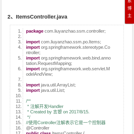
系
博
主
2、ItemsController.java
package
com.liuyanzhao.ssm.controller;
import
com.liuyanzhao.ssm.po.Items;
import
org.springframework.stereotype.Co
ntroller;
import
org.springframework.web.bind.anno
tation.RequestMapping;
import
org.springframework.web.servlet.M
odelAndView;
import
java.util.ArrayList;
import
java.util.List;
/**
* 注解开发Handler
* Created by 言曌 on 2017/8/15.
*/
//使用Controller注解表示它是一个控制器
@Controller
public
class
ItemsController {