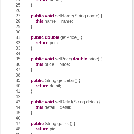
}
public
void
setName(String name) {
this
.name = name;
}
public
double
getPrice() {
return
price;
}
public
void
setPrice(
double
price) {
this
.price = price;
}
public
String getDetail() {
return
detail;
}
public
void
setDetail(String detail) {
this
.detail = detail;
}
public
String getPic() {
return
pic;