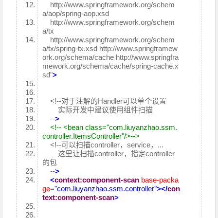
http://www.springframework.org/schem
a/aop/spring-aop.xsd
http://www.springframework.org/schem
a/tx
http://www.springframework.org/schem
a/tx/spring-tx.xsd http://www.springframew
ork.org/schema/cache http://www.springfra
mework.org/schema/cache/spring-cache.x
sd"
>
<!--对于注解的Handler可以单个设置
实际开发中建议使用组件扫描
--
>
<!-- <bean class="com.liuyanzhao.ssm.
controller.ItemsController"/>-->
<!--可以扫描controller，service，...
这里让扫描controller，指定controller
的包
--
>
<
context:component-scan
base-packa
ge
=
"com.liuyanzhao.ssm.controller"
>
</
con
text:component-scan
>