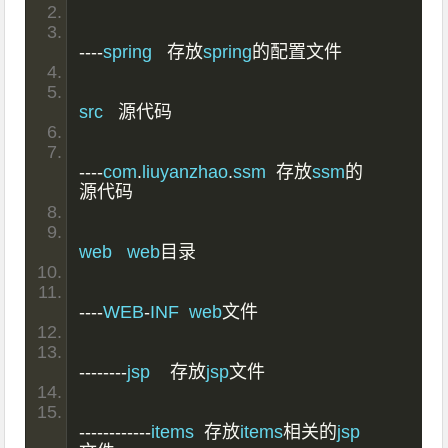
----
spring   
存放
spring
的配置文件
src   
源代码
----
com
.
liuyanzhao
.
ssm  
存放
ssm
的
源代码
web   web
目录
----
WEB
-
INF  web
文件
--------
jsp    
存放
jsp
文件
------------
items  
存放
items
相关的
jsp