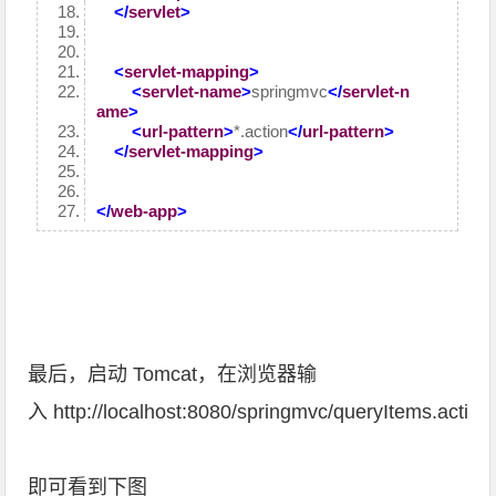
</
servlet
>
<
servlet-mapping
>
<
servlet-name
>
springmvc
</
servlet-n
ame
>
<
url-pattern
>
*.action
</
url-pattern
>
</
servlet-mapping
>
</
web-app
>
最后，启动 Tomcat，在浏览器输
入 http://localhost:8080/springmvc/queryItems.action
即可看到下图