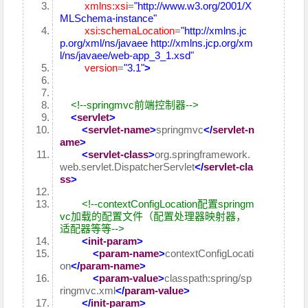
xmlns:xsi
=
"http://www.w3.org/2001/X
MLSchema-instance"
xsi:schemaLocation
=
"http://xmlns.jc
p.org/xml/ns/javaee http://xmlns.jcp.org/xm
l/ns/javaee/web-app_3_1.xsd"
version
=
"3.1"
>
<!--springmvc前端控制器-->
<
servlet
>
<
servlet-name
>
springmvc
</
servlet-n
ame
>
<
servlet-class
>
org.springframework.
web.servlet.DispatcherServlet
</
servlet-cla
ss
>
<!--contextConfigLocation配置springm
vc加载的配置文件（配置处理器映射器，
适配器等等-->
<
init-param
>
<
param-name
>
contextConfigLocati
on
</
param-name
>
<
param-value
>
classpath:spring/sp
ringmvc.xml
</
param-value
>
</
init-param
>