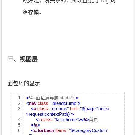
就好啦，没关系的，所以直接用 Tag 对
象存储。
三、视图层
面包屑的显示
<
%--面包屑导航 start--%
>
<
nav
class
=
"breadcrumb"
>
<
a
class
=
"crumbs"
href
=
"${pageContex
t.request.contextPath}"
>
<
i
class
=
"fa fa-home"
>
</
i
>
首页
</
a
>
<
c:forEach
items
=
"${categoryCustom