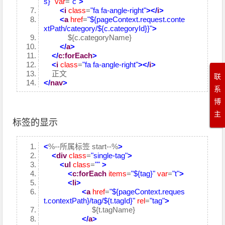
s}"
var
=
"c"
>
<
i
class
=
"fa fa-angle-right"
>
</
i
>
<
a
href
=
"${pageContext.request.conte
xtPath/category/${c.categoryId}}"
>
${c.categoryName}
</
a
>
</
c:forEach
>
<
i
class
=
"fa fa-angle-right"
>
</
i
>
正文
联
</
nav
>
系
博
主
标签的显示
<
%--所属标签 start--%
>
<
div
class
=
"single-tag"
>
<
ul
class
=
""
>
<
c:forEach
items
=
"${tag}"
var
=
"t"
>
<
li
>
<
a
href
=
"${pageContext.reques
t.contextPath}/tag/${t.tagId}"
rel
=
"tag"
>
${t.tagName}
</
a
>