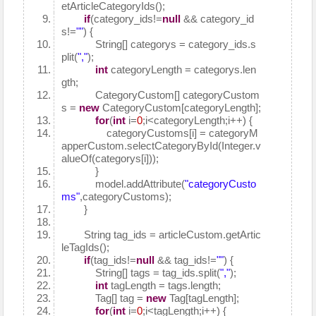
etArticleCategoryIds();
if
(category_ids!=
null
&& category_id
s!=
""
) {
String[] categorys = category_ids.s
plit(
","
);
int
categoryLength = categorys.len
gth;
CategoryCustom[] categoryCustom
s =
new
CategoryCustom[categoryLength];
for
(
int
i=
0
;i<categoryLength;i++) {
categoryCustoms[i] = categoryM
apperCustom.selectCategoryById(Integer.v
alueOf(categorys[i]));
}
model.addAttribute(
"categoryCusto
ms"
,categoryCustoms);
}
String tag_ids = articleCustom.getArtic
leTagIds();
if
(tag_ids!=
null
&& tag_ids!=
""
) {
String[] tags = tag_ids.split(
","
);
int
tagLength = tags.length;
Tag[] tag =
new
Tag[tagLength];
for
(
int
i=
0
;i<tagLength;i++) {