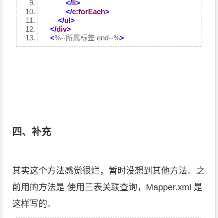
</
li
>
</
c:forEach
>
</
ul
>
</
div
>
<
%--所属标签 end--%
>
四、补充
其实这个方法感觉很烂，暂时没想到其他方法。之
前用的方法是 使用三表关联查询，Mapper.xml 是
这样写的。