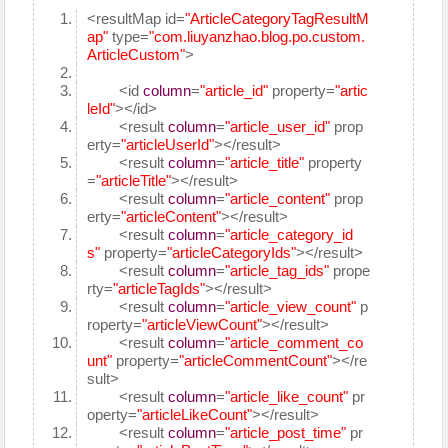
<resultMap id=
"ArticleCategoryTagResultM
ap"
type=
"com.liuyanzhao.blog.po.custom.
ArticleCustom"
>
<id
column
=
"article_id"
property=
"artic
leId"
></id>
<result
column
=
"article_user_id"
prop
erty=
"articleUserId"
></result>
<result
column
=
"article_title"
property
=
"articleTitle"
></result>
<result
column
=
"article_content"
prop
erty=
"articleContent"
></result>
<result
column
=
"article_category_id
s"
property=
"articleCategoryIds"
></result>
<result
column
=
"article_tag_ids"
prope
rty=
"articleTagIds"
></result>
<result
column
=
"article_view_count"
p
roperty=
"articleViewCount"
></result>
<result
column
=
"article_comment_co
unt"
property=
"articleCommentCount"
></re
sult>
<result
column
=
"article_like_count"
pr
operty=
"articleLikeCount"
></result>
<result
column
=
"article_post_time"
pr