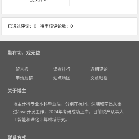
已通过评论：0 待审核评论数：0
勤有功，戏无益
留言板
读者排行
近期评论
申请友链
站点地图
文章归档
关于博主
博主计科专业本科毕业后，分别在杭州、深圳和南昌从事
过Java开发工作，2024年考研成功上岸，目前脱产从事人
工智能和进化计算领域研究。
联系方式