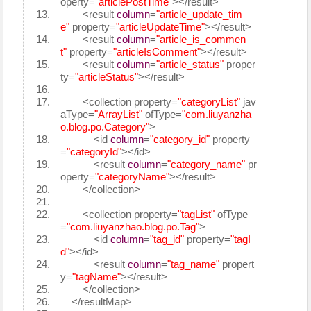
operty=
"articlePostTime"
></result>
<result
column
=
"article_update_tim
e"
property=
"articleUpdateTime"
></result>
<result
column
=
"article_is_commen
t"
property=
"articleIsComment"
></result>
<result
column
=
"article_status"
proper
ty=
"articleStatus"
></result>
<collection property=
"categoryList"
jav
aType=
"ArrayList"
ofType=
"com.liuyanzha
o.blog.po.Category"
>
<id
column
=
"category_id"
property
=
"categoryId"
></id>
<result
column
=
"category_name"
pr
operty=
"categoryName"
></result>
</collection>
<collection property=
"tagList"
ofType
=
"com.liuyanzhao.blog.po.Tag"
>
<id
column
=
"tag_id"
property=
"tagI
d"
></id>
<result
column
=
"tag_name"
propert
y=
"tagName"
></result>
</collection>
</resultMap>