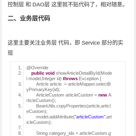
控制层 和 DAO层 这里就不贴代码了，相对随意。
二、业务层代码
这里主要关注业务层 代码，即 Service 部分的实
现
@Override
public
void
showArticleDetailById(Mode
l model,Integer id)
throws
Exception {
Article article = articleMapper.selectB
yPrimaryKey(id);
ArticleCustom articleCustom =
new
A
rticleCustom();
BeanUtils.copyProperties(article,articl
eCustom);
model.addAttribute(
"articleCustom"
,art
icleCustom);
String category_ids = articleCustom.g