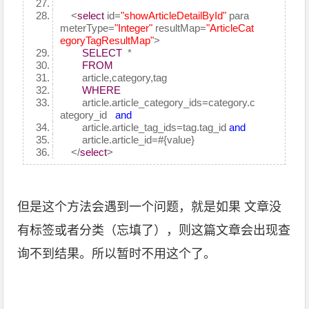
<
select
id=
"showArticleDetailById"
para
meterType=
"Integer"
resultMap=
"ArticleCat
egoryTagResultMap"
>
SELECT
*
FROM
article,category,tag
WHERE
article.article_category_ids=category.c
ategory_id
and
article.article_tag_ids=tag.tag_id
and
article.article_id=#{value}
</
select
>
但是这个方法会遇到一个问题，就是如果 文章没
有标签或者分类（忘填了），则这篇文章会出现查
询不到结果。所以暂时不用这个了。