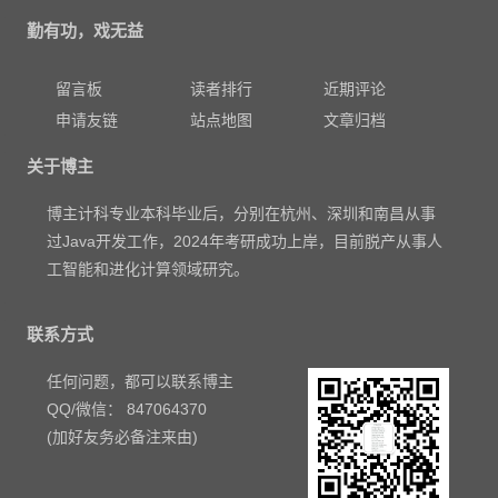
勤有功，戏无益
留言板
读者排行
近期评论
申请友链
站点地图
文章归档
关于博主
博主计科专业本科毕业后，分别在杭州、深圳和南昌从事
过Java开发工作，2024年考研成功上岸，目前脱产从事人
工智能和进化计算领域研究。
联系方式
任何问题，都可以联系博主
QQ/微信： 847064370
(加好友务必备注来由)