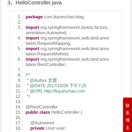
3、HelloController.java
package
com.liuyanzhao.blog;
import
org.springframework.beans.factory.
annotation.Autowired;
import
org.springframework.web.bind.anno
tation.RequestMapping;
import
org.springframework.web.bind.anno
tation.RequestMethod;
import
org.springframework.web.bind.anno
tation.RestController;
/**
* @Author 言曌
* @DATE 2017/10/28 下午7:25
* @URL http://liuyanzhao.com
*/
联
@RestController
public
class
HelloController {
系
博
@Autowired
主
private
User user;