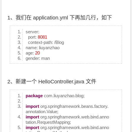
1、我们在 application.yml 下再加几行，如下
server:
port:
8081
context-path: /Blog
name: liuyanzhao
age:
20
gender: man
2、新建一个 HelloController.java 文件
package
com.liuyanzhao.blog;
import
org.springframework.beans.factory.
annotation.Value;
import
org.springframework.web.bind.anno
tation.RequestMapping;
import
org.springframework.web.bind.anno