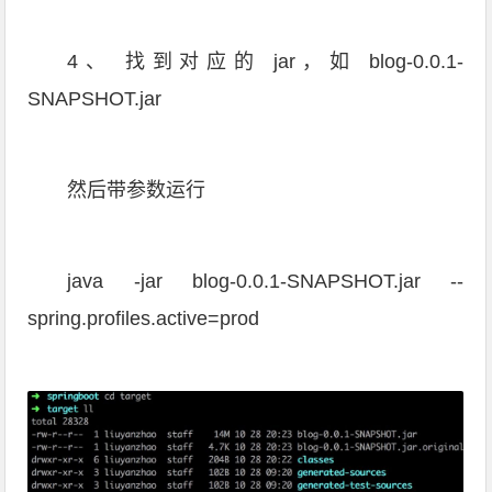
4、 找到对应的 jar，如 blog-0.0.1-
SNAPSHOT.jar
然后带参数运行
java -jar blog-0.0.1-SNAPSHOT.jar --
spring.profiles.active=prod