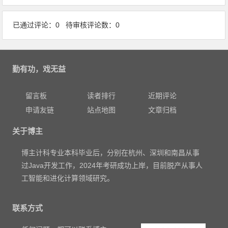
已通过评论：0 待审核评论数：0
勤有功，戏无益
留言板
读者排行
近期评论
申请友链
站点地图
文章归档
关于博主
博主计科专业本科毕业后，分别在杭州、深圳和南昌从事
过Java开发工作，2024年考研成功上岸，目前脱产从事人
工智能和进化计算领域研究。
联系方式