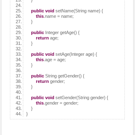
public
void
setName(String name) {
this
.name = name;
}
public
Integer getAge() {
return
age;
}
public
void
setAge(Integer age) {
this
.age = age;
}
public
String getGender() {
return
gender;
}
public
void
setGender(String gender) {
this
.gender = gender;
}
}