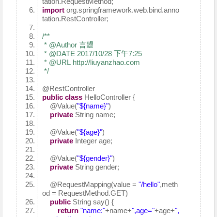
tation.RequestMethod;
import
org.springframework.web.bind.anno
tation.RestController;
/**
* @Author 言曌
* @DATE 2017/10/28 下午7:25
* @URL http://liuyanzhao.com
*/
@RestController
public
class
HelloController {
@Value
(
"${name}"
)
private
String name;
@Value
(
"${age}"
)
private
Integer age;
@Value
(
"${gender}"
)
private
String gender;
@RequestMapping
(value =
"/hello"
,meth
od = RequestMethod.GET)
public
String say() {
return
"name:"
+name+
",age="
+age+
",