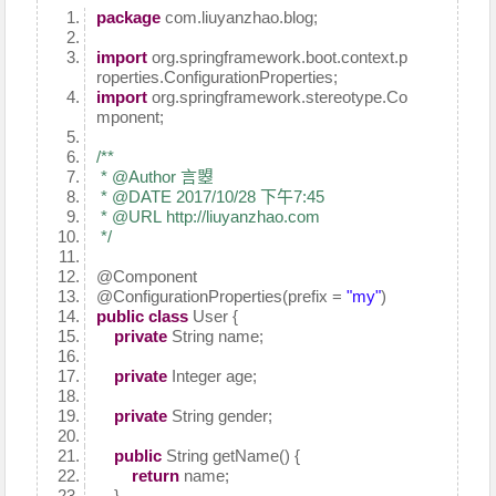
package
com.liuyanzhao.blog;
import
org.springframework.boot.context.p
roperties.ConfigurationProperties;
import
org.springframework.stereotype.Co
mponent;
/**
* @Author 言曌
* @DATE 2017/10/28 下午7:45
* @URL http://liuyanzhao.com
*/
@Component
@ConfigurationProperties
(prefix =
"my"
)
public
class
User {
private
String name;
private
Integer age;
private
String gender;
public
String getName() {
return
name;
}