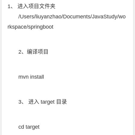
1、 进入项目文件夹
/Users/liuyanzhao/Documents/JavaStudy/wo
rkspace/springboot
2、编译项目
mvn install
3、 进入 target 目录
cd target