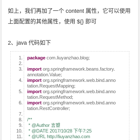
如上，我们再加了一个 content 属性，它可以使用
上面配置的其他属性，使用 ${} 即可
2、java 代码如下
package
com.liuyanzhao.blog;
import
org.springframework.beans.factory.
annotation.Value;
import
org.springframework.web.bind.anno
tation.RequestMapping;
import
org.springframework.web.bind.anno
tation.RequestMethod;
import
org.springframework.web.bind.anno
tation.RestController;
/**
* @Author 言曌
* @DATE 2017/10/28 下午7:25
* @URL http://liuyanzhao.com