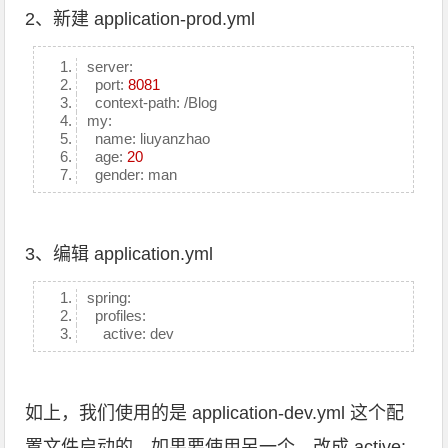
2、新建 application-prod.yml
server:
port:
8081
context-path: /Blog
my:
name: liuyanzhao
age:
20
gender: man
3、编辑 application.yml
spring:
profiles:
active: dev
如上，我们使用的是 application-dev.yml 这个配
置文件启动的。如果要使用另一个，改成 active: