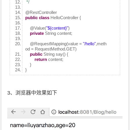
*/
@RestController
public
class
HelloController {
@Value
(
"${content}"
)
private
String content;
@RequestMapping
(value =
"/hello"
,meth
od = RequestMethod.GET)
public
String say() {
return
content;
}
}
3、浏览器中效果如下