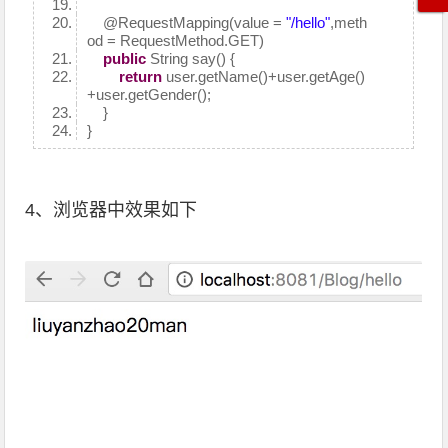
@RequestMapping
(value =
"/hello"
,meth
od = RequestMethod.GET)
public
String say() {
return
user.getName()+user.getAge()
+user.getGender();
}
}
4、浏览器中效果如下