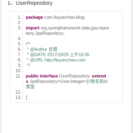
1、UserRepository
package
com.liuyanzhao.blog;
import
org.springframework.data.jpa.repos
itory.JpaRepository;
/**
* @Author 言曌
* @DATE 2017/10/29 上午10:35
* @URL http://liuyanzhao.com
*/
public
interface
UserRepository
extend
s
JpaRepository<User,Integer>{
//表名和Id
类型
}