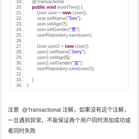
@Transactional
public
void
insertTwo() {
User user =
new
User();
user.setName(
"Tom"
);
user.setAge(
7
);
user.setGender(
"男"
);
userRepository.save(user);
User user2 =
new
User();
user2.setName(
"Jerry"
);
user2.setAge(
5
);
user2.setGender(
"女"
);
userRepository.save(user2);
}
}
注意
@Transactional 注解，如果没有这个注解，
一旦遇到异常，不能保证两个用户同时添加成功或
者同时失败