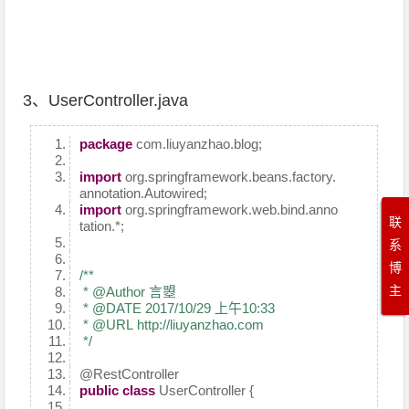
3、UserController.java
package
com.liuyanzhao.blog;
import
org.springframework.beans.factory.
annotation.Autowired;
import
org.springframework.web.bind.anno
联
tation.*;
系
博
/**
主
* @Author 言曌
* @DATE 2017/10/29 上午10:33
* @URL http://liuyanzhao.com
*/
@RestController
public
class
UserController {