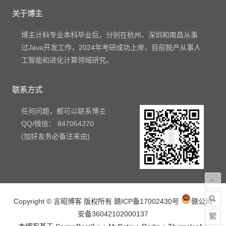
关于博主
博主计科专业本科毕业后，分别在杭州、深圳和南昌从事
过Java开发工作，2024年考研成功上岸，目前脱产从事人
工智能和进化计算领域研究。
联系方式
任何问题，都可以联系博主
QQ/微信： 847064370
(加好友务必备注来由)
Copyright © 言昭博客 版权所有
赣ICP备17002430号
赣公网
安备36042102000137
繁