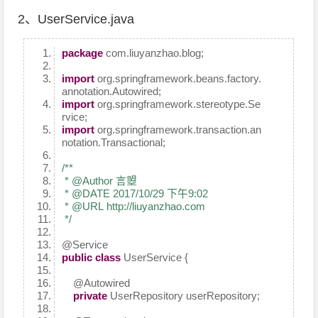
2、UserService.java
package
com.liuyanzhao.blog;
import
org.springframework.beans.factory.
annotation.Autowired;
import
org.springframework.stereotype.Se
rvice;
import
org.springframework.transaction.an
notation.Transactional;
/**
* @Author 言曌
* @DATE 2017/10/29 下午9:02
* @URL http://liuyanzhao.com
*/
@Service
public
class
UserService {
@Autowired
private
UserRepository userRepository;