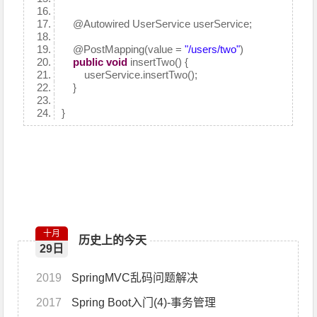
@Autowired
UserService userService;
@PostMapping
(value =
"/users/two"
)
public
void
insertTwo() {
userService.insertTwo();
}
}
十月
历史上的今天
29日
2019
SpringMVC乱码问题解决
2017
Spring Boot入门(4)-事务管理