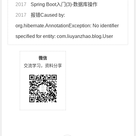
2017
Spring Boot入门(3)-数据库操作
2017
报错Caused by:
org.hibernate.AnnotationException: No identifier
specified for entity: com.liuyanzhao.blog.User
微信
交流学习，资料分享