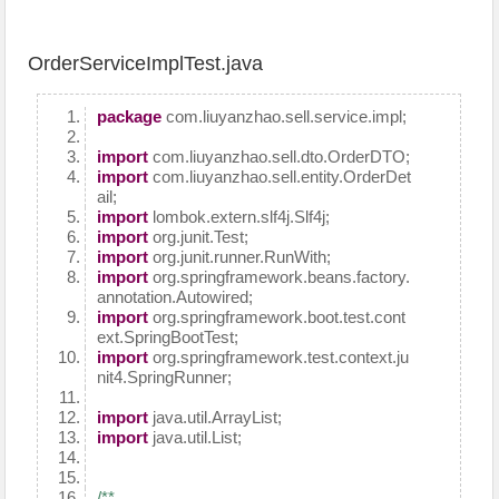
OrderServiceImplTest.java
package
com.liuyanzhao.sell.service.impl;
import
com.liuyanzhao.sell.dto.OrderDTO;
import
com.liuyanzhao.sell.entity.OrderDet
ail;
import
lombok.extern.slf4j.Slf4j;
import
org.junit.Test;
import
org.junit.runner.RunWith;
import
org.springframework.beans.factory.
annotation.Autowired;
import
org.springframework.boot.test.cont
ext.SpringBootTest;
import
org.springframework.test.context.ju
nit4.SpringRunner;
import
java.util.ArrayList;
import
java.util.List;
/**