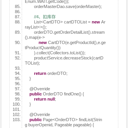
Enum.WAIT.getCode());
orderMasterDao.save(orderMaster);
//4、扣库存
List<CartDTO> cartDTOList =
new
Ar
rayList<>();
orderDTO.getOrderDetailList().stream
().map(e->
new
CartDTO(e.getProductId(),e.ge
tProductQuantity())
).collect(Collectors.toList());
productService.decreaseStock(cartD
TOList);
return
orderDTO;
}
@Override
public
OrderDTO findOne() {
return
null
;
}
@Override
public
Page<OrderDTO> findList(Strin
g buyerOpenid, Pageable pageable) {