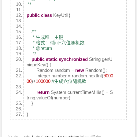
*/
public
class
KeyUtil {
/**
* 生成唯一主键
* 格式：时间+六位随机数
* @return
*/
public
static
synchronized
String genU
niqueKey() {
Random random =
new
Random();
Integer number = random.nextInt(
9000
00
)+
100000
;
//生成六位随机数
return
System.currentTimeMillis() + S
tring.valueOf(number);
}
}