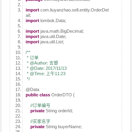
import
com.liuyanzhao.sell.entity.OrderDet
ail;
import
lombok.Data;
import
java.math.BigDecimal;
import
java.util.Date;
import
java.util.List;
/**
* 订单
* @Author: 言曌
* @Date: 2017/11/13
* @Time: 上午11:23
*/
@Data
public
class
OrderDTO {
//订单编号
private
String orderId;
//买家名字
private
String buyerName;