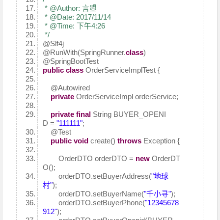
* @Author: 言曌
* @Date: 2017/11/14
* @Time: 下午4:26
*/
@Slf4j
@RunWith
(SpringRunner.
class
)
@SpringBootTest
public
class
OrderServiceImplTest {
@Autowired
private
OrderServiceImpl orderService;
private
final
String BUYER_OPENI
D =
"111111"
;
@Test
public
void
create()
throws
Exception {
OrderDTO orderDTO =
new
OrderDT
O();
orderDTO.setBuyerAddress(
"地球
村"
);
orderDTO.setBuyerName(
"千小寻"
);
orderDTO.setBuyerPhone(
"12345678
912"
);