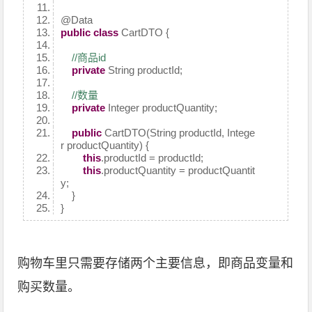
@Data
public
class
CartDTO {
//商品id
private
String productId;
//数量
private
Integer productQuantity;
public
CartDTO(String productId, Intege
r productQuantity) {
this
.productId = productId;
this
.productQuantity = productQuantit
y;
}
}
购物车里只需要存储两个主要信息，即商品变量和
购买数量。