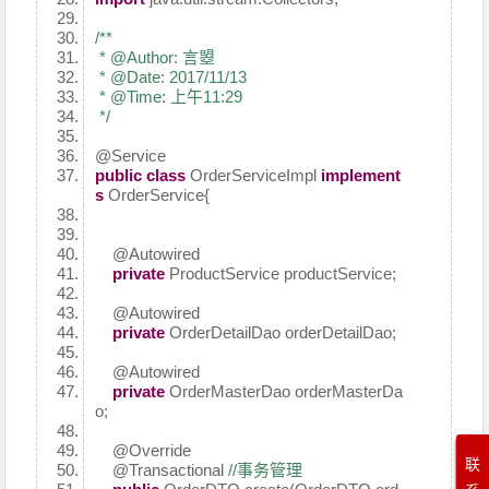
/**
* @Author: 言曌
* @Date: 2017/11/13
* @Time: 上午11:29
*/
@Service
public
class
OrderServiceImpl
implement
s
OrderService{
@Autowired
private
ProductService productService;
@Autowired
private
OrderDetailDao orderDetailDao;
@Autowired
private
OrderMasterDao orderMasterDa
o;
@Override
联
@Transactional
//事务管理