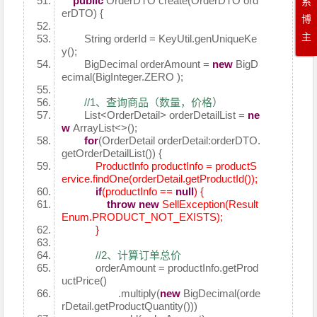
public
OrderDTO create(OrderDTO ord
系
erDTO) {
博
主
String orderId = KeyUtil.genUniqueKe
y();
BigDecimal orderAmount =
new
BigD
ecimal(BigInteger.ZERO );
//1、查询商品（数量，价格）
List<OrderDetail> orderDetailList =
ne
w
ArrayList<>();
for
(OrderDetail orderDetail:orderDTO.
getOrderDetailList()) {
ProductInfo productInfo = productS
ervice.findOne(orderDetail.getProductId());
if
(productInfo ==
null
) {
throw
new
SellException(Result
Enum.PRODUCT_NOT_EXISTS);
}
//2、计算订单总价
orderAmount = productInfo.getProd
uctPrice()
.multiply(
new
BigDecimal(orde
rDetail.getProductQuantity()))