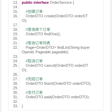
public
interface
OrderService {
//创建订单
OrderDTO create(OrderDTO orderDT
O);
//查询单个订单
OrderDTO findOne();
//查询订单列表
Page<OrderDTO> findList(String buyer
Openid, Pageable pageable);
//取消订单
OrderDTO cancel(OrderDTO orderDT
O);
//完结订单
OrderDTO finish(OrderDTO orderDTO);
//支付订单
OrderDTO paid(OrderDTO orderDTO);
}