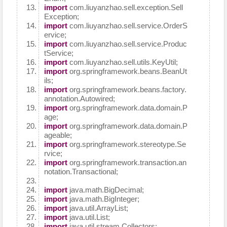
import
com.liuyanzhao.sell.exception.Sell
Exception;
import
com.liuyanzhao.sell.service.OrderS
ervice;
import
com.liuyanzhao.sell.service.Produc
tService;
import
com.liuyanzhao.sell.utils.KeyUtil;
import
org.springframework.beans.BeanUt
ils;
import
org.springframework.beans.factory.
annotation.Autowired;
import
org.springframework.data.domain.P
age;
import
org.springframework.data.domain.P
ageable;
import
org.springframework.stereotype.Se
rvice;
import
org.springframework.transaction.an
notation.Transactional;
import
java.math.BigDecimal;
import
java.math.BigInteger;
import
java.util.ArrayList;
import
java.util.List;
import
java.util.stream.Collectors;