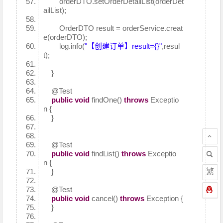
orderDTO.setOrderDetailList(orderDet
ailList);
OrderDTO result = orderService.creat
e(orderDTO);
log.info(
"【创建订单】result={}"
,resul
t);
}
@Test
public
void
findOne()
throws
Exceptio
n {
}
@Test
public
void
findList()
throws
Exceptio
n {
繁
}
@Test
public
void
cancel()
throws
Exception {
}