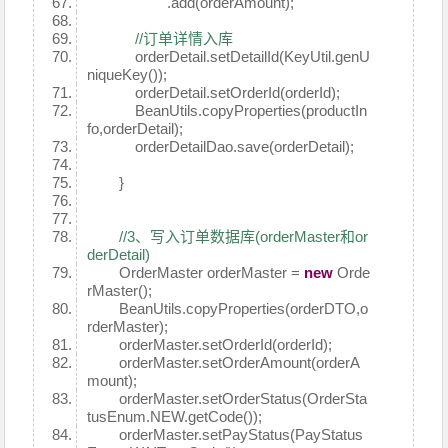
.add(orderAmount);
//订单详情入库
orderDetail.setDetailId(KeyUtil.genU
niqueKey());
orderDetail.setOrderId(orderId);
BeanUtils.copyProperties(productIn
fo,orderDetail);
orderDetailDao.save(orderDetail);
}
//3、写入订单数据库(orderMaster和or
derDetail)
OrderMaster orderMaster =
new
Orde
rMaster();
BeanUtils.copyProperties(orderDTO,o
rderMaster);
orderMaster.setOrderId(orderId);
orderMaster.setOrderAmount(orderA
mount);
orderMaster.setOrderStatus(OrderSta
tusEnum.NEW.getCode());
orderMaster.setPayStatus(PayStatus