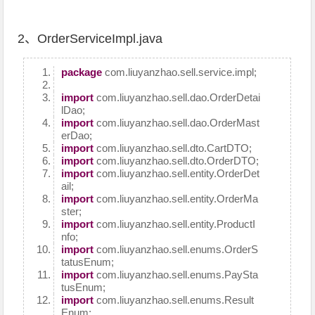
2、OrderServiceImpl.java
package
com.liuyanzhao.sell.service.impl;
import
com.liuyanzhao.sell.dao.OrderDetai
lDao;
import
com.liuyanzhao.sell.dao.OrderMast
erDao;
import
com.liuyanzhao.sell.dto.CartDTO;
import
com.liuyanzhao.sell.dto.OrderDTO;
import
com.liuyanzhao.sell.entity.OrderDet
ail;
import
com.liuyanzhao.sell.entity.OrderMa
ster;
import
com.liuyanzhao.sell.entity.ProductI
nfo;
import
com.liuyanzhao.sell.enums.OrderS
tatusEnum;
import
com.liuyanzhao.sell.enums.PaySta
tusEnum;
import
com.liuyanzhao.sell.enums.Result
Enum;