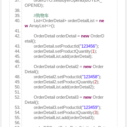
orderDTO.setBuyerOpenid(BUYER_
OPENID);
//购物车
List<OrderDetail> orderDetailList =
ne
w
ArrayList<>();
OrderDetail orderDetail =
new
OrderD
etail();
orderDetail.setProductId(
"123456"
);
orderDetail.setProductQuantity(
1
);
orderDetailList.add(orderDetail);
OrderDetail orderDetail2 =
new
Order
Detail();
orderDetail2.setProductId(
"123458"
);
orderDetail2.setProductQuantity(
2
);
orderDetailList.add(orderDetail2);
OrderDetail orderDetail3 =
new
Order
Detail();
orderDetail3.setProductId(
"123459"
);
orderDetail3.setProductQuantity(
3
);
orderDetailList.add(orderDetail3);