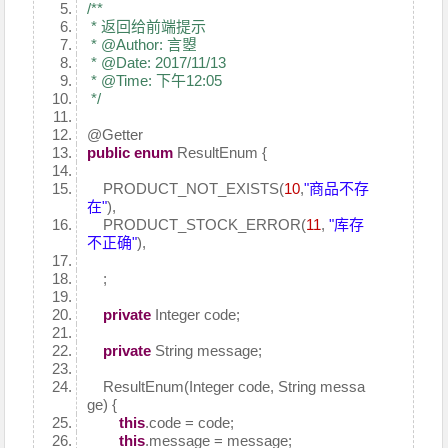
/**
* 返回给前端提示
* @Author: 言曌
* @Date: 2017/11/13
* @Time: 下午12:05
*/
@Getter
public
enum
ResultEnum {
PRODUCT_NOT_EXISTS(
10
,
"商品不存
在"
),
PRODUCT_STOCK_ERROR(
11
,
"库存
不正确"
),
;
private
Integer code;
private
String message;
ResultEnum(Integer code, String messa
ge) {
this
.code = code;
this
.message = message;