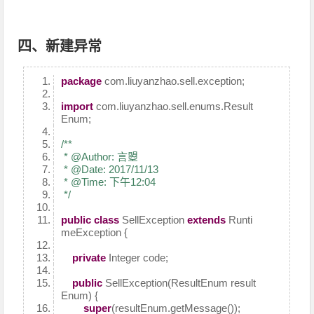
四、新建异常
package
com.liuyanzhao.sell.exception;
import
com.liuyanzhao.sell.enums.Result
Enum;
/**
* @Author: 言曌
* @Date: 2017/11/13
* @Time: 下午12:04
*/
public
class
SellException
extends
Runti
meException {
private
Integer code;
public
SellException(ResultEnum result
Enum) {
super
(resultEnum.getMessage());