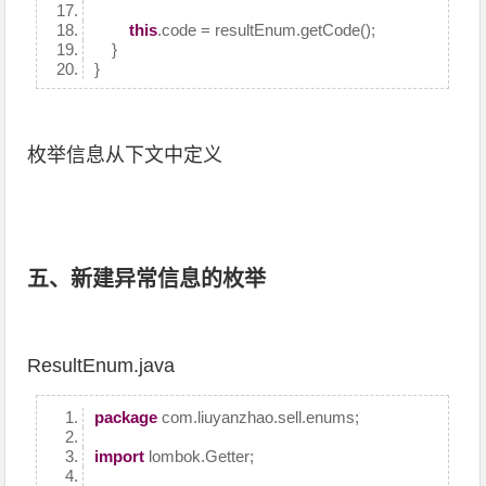
this
.code = resultEnum.getCode();
}
}
枚举信息从下文中定义
五、新建异常信息的枚举
ResultEnum.java
package
com.liuyanzhao.sell.enums;
import
lombok.Getter;