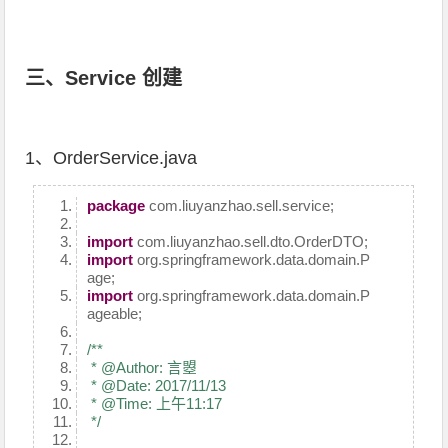
三、Service 创建
1、OrderService.java
package
com.liuyanzhao.sell.service;
import
com.liuyanzhao.sell.dto.OrderDTO;
import
org.springframework.data.domain.P
age;
import
org.springframework.data.domain.P
ageable;
/**
* @Author: 言曌
* @Date: 2017/11/13
* @Time: 上午11:17
*/