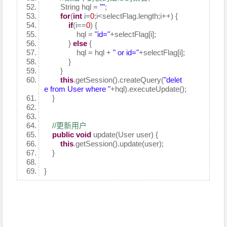
String hql =
""
;
for
(
int
i=
0
;i<selectFlag.length;i++) {
if
(i==
0
) {
hql =
"id="
+selectFlag[i];
}
else
{
hql = hql +
" or id="
+selectFlag[i];
}
}
this
.getSession().createQuery(
"delet
e from User where "
+hql).executeUpdate();
}
//更新用户
public
void
update(User user) {
this
.getSession().update(user);
}
}