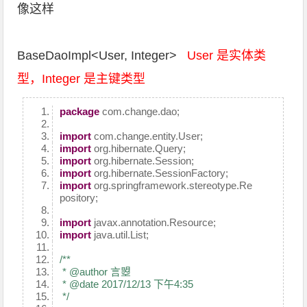
像这样
BaseDaoImpl<User, Integer>
User 是实体类
型，Integer 是主键类型
package
com.change.dao;
import
com.change.entity.User;
import
org.hibernate.Query;
import
org.hibernate.Session;
import
org.hibernate.SessionFactory;
import
org.springframework.stereotype.Re
pository;
import
javax.annotation.Resource;
import
java.util.List;
/**
* @author 言曌
* @date 2017/12/13 下午4:35
*/