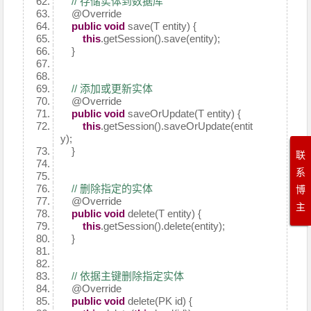
// 存储实体到数据库
@Override
public
void
save(T entity) {
this
.getSession().save(entity);
}
// 添加或更新实体
@Override
public
void
saveOrUpdate(T entity) {
this
.getSession().saveOrUpdate(entit
y);
}
联
系
// 删除指定的实体
博
@Override
主
public
void
delete(T entity) {
this
.getSession().delete(entity);
}
// 依据主键删除指定实体
@Override
public
void
delete(PK id) {