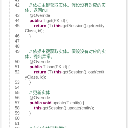
// 依据主键获取实体。假设没有对应的实
体，返回null
@Override
public
T get(PK id) {
return
(T)
this
.getSession().get(entity
Class, id);
}
// 依据主键获取实体。假设没有对应的实
体，抛出异常。
@Override
public
T load(PK id) {
return
(T)
this
.getSession().load(entit
yClass, id);
}
// 更新实体
@Override
public
void
update(T entity) {
this
.getSession().update(entity);
}