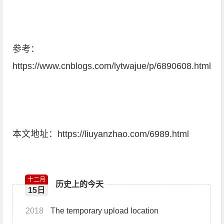
参考：
https://www.cnblogs.com/lytwajue/p/6890608.html
本文地址：
https://liuyanzhao.com/6989.html
十二月
历史上的今天
15日
2018
The temporary upload location