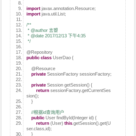
import
javax.annotation.Resource;
import
java.util.List;
/**
* @author 言曌
* @date 2017/12/13 下午4:35
*/
@Repository
public
class
UserDao {
@Resource
private
SessionFactory sessionFactory;
private
Session getSession() {
return
sessionFactory.getCurrentSes
sion();
}
//根据id查询用户
public
User findById(Integer id) {
return
(User)
this
.getSession().get(U
ser.class,id);
}