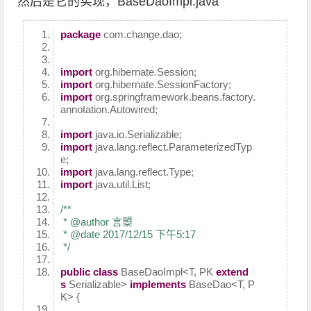
然后是它的实现，BaseDaoImpl.java
package
com.change.dao;
import
org.hibernate.Session;
import
org.hibernate.SessionFactory;
import
org.springframework.beans.factory.
annotation.Autowired;
import
java.io.Serializable;
import
java.lang.reflect.ParameterizedTyp
e;
import
java.lang.reflect.Type;
import
java.util.List;
/**
* @author 言曌
* @date 2017/12/15 下午5:17
*/
public
class
BaseDaoImpl<T, PK
extend
s
Serializable>
implements
BaseDao<T, P
K> {