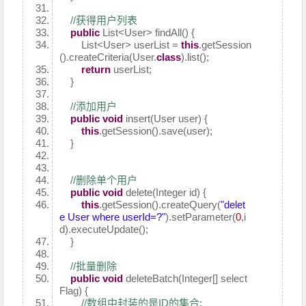
//获得用户列表
public
List<User> findAll() {
List<User> userList =
this
.getSession
().createCriteria(User.
class
).list();
return
userList;
}
//添加用户
public
void
insert(User user) {
this
.getSession().save(user);
}
//删除单个用户
public
void
delete(Integer id) {
this
.getSession().createQuery(
"delet
e User where userId=?"
).setParameter(
0
,i
d).executeUpdate();
}
//批量删除
public
void
deleteBatch(Integer[] select
Flag) {
//数组中封装的是ID的集合;