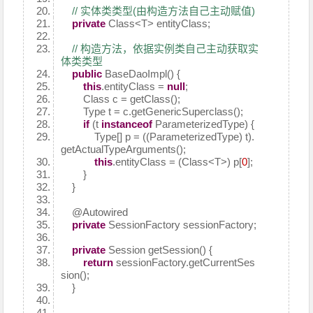
// 实体类类型(由构造方法自己主动赋值)
private
Class<T> entityClass;
// 构造方法，依据实例类自己主动获取实
体类类型
public
BaseDaoImpl() {
this
.entityClass =
null
;
Class c = getClass();
Type t = c.getGenericSuperclass();
if
(t
instanceof
ParameterizedType) {
Type[] p = ((ParameterizedType) t).
getActualTypeArguments();
this
.entityClass = (Class<T>) p[
0
];
}
}
@Autowired
private
SessionFactory sessionFactory;
private
Session getSession() {
return
sessionFactory.getCurrentSes
sion();
}