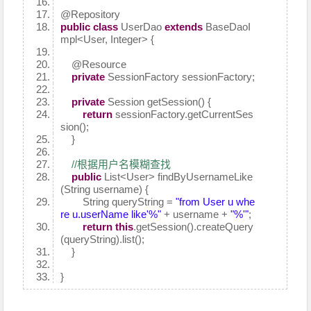
@Repository
public
class
UserDao
extends
BaseDaoI
mpl<User, Integer> {
@Resource
private
SessionFactory sessionFactory;
private
Session getSession() {
return
sessionFactory.getCurrentSes
sion();
}
//根据用户名模糊查找
public
List<User> findByUsernameLike
(String username) {
String queryString =
"from User u whe
re u.userName like'%"
+ username +
"%'"
;
return
this
.getSession().createQuery
(queryString).list();
}
}