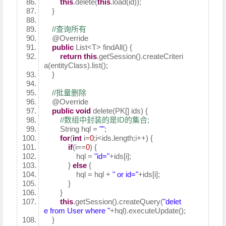
this
.delete(
this
.load(id));
}
//查询所有
@Override
public
List<T> findAll() {
return
this
.getSession().createCriteri
a(entityClass).list();
}
//批量删除
@Override
public
void
delete(PK[] ids) {
//数组中封装的是ID的集合;
String hql =
""
;
for
(
int
i=
0
;i<ids.length;i++) {
if
(i==
0
) {
hql =
"id="
+ids[i];
}
else
{
hql = hql +
" or id="
+ids[i];
}
}
this
.getSession().createQuery(
"delet
e from User where "
+hql).executeUpdate();
}