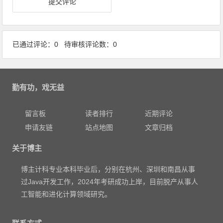
已通过评论：0 待审核评论数：0
勤有功，戏无益
留言板
读者排行
近期评论
申请友链
站点地图
文章归档
关于博主
博主计科专业本科毕业后，分别在杭州、深圳和南昌从事
过Java开发工作，2024年考研成功上岸，目前脱产从事人
工智能和进化计算领域研究。