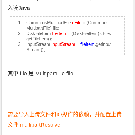
入流Java
CommonsMultipartFile
cFile
= (Commons
MultipartFile) file;
DiskFileItem
fileItem
= (DiskFileItem) cFile.
getFileItem();
InputStream
inputStream
=
fileItem
.getInput
Stream();
其中 file 是 MultipartFile file
需要导入上传文件和IO操作的依赖，并配置上传
文件 multipartResolver