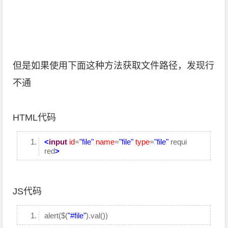
但是如果使用下面这种方法获取文件路径，发现行
不通
HTML代码
<
input
id
=
"file"
name
=
"file"
type
=
"file"
requi
red
>
JS代码
alert($(
"#file"
).val())