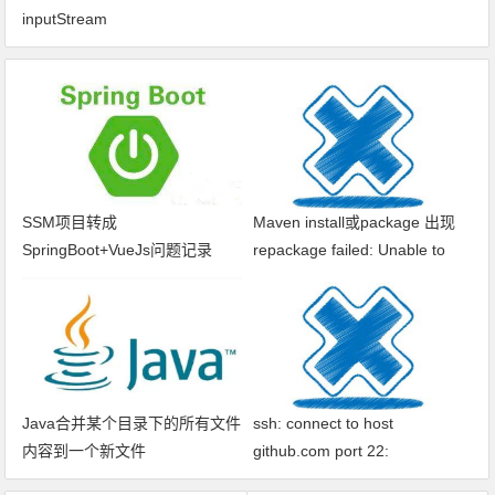
inputStream
SSM项目转成
Maven install或package 出现
SpringBoot+VueJs问题记录
repackage failed: Unable to
find main class
Java合并某个目录下的所有文件
ssh: connect to host
内容到一个新文件
github.com port 22:
Connection timed out fatal: xxx