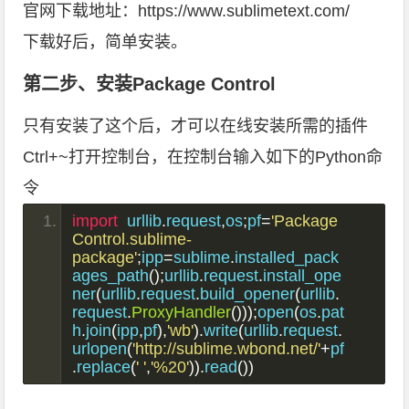
官网下载地址：
https://www.sublimetext.com/
下载好后，简单安装。
第二步、安装Package Control
只有安装了这个后，才可以在线安装所需的插件
Ctrl+~打开控制台，在控制台输入如下的Python命
令
import
  urllib
.
request
,
os
;
pf
=
'Package 
Control.sublime-
package'
;
ipp
=
sublime
.
installed_pack
ages_path
();
urllib
.
request
.
install_ope
ner
(
urllib
.
request
.
build_opener
(
urllib
.
request
.
ProxyHandler
()));
open
(
os
.
pat
h
.
join
(
ipp
,
pf
),
'wb'
).
write
(
urllib
.
request
.
urlopen
(
'http://sublime.wbond.net/'
+
pf
.
replace
(
' '
,
'%20'
)).
read
())