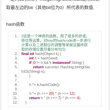
取最左边的bit（其他bit位为0）所代表的数值.
hash函数
//这是一个神奇的函数，用了很多的异或，
移位等运算，对key的hashcode进一步进行
计算以及二进制位的调整等来保证最终获
取的存储位置尽量分布均匀
final
int
hash(Object k) {
int
h = hashSeed;
if
(
0
!= h && k
instanceof
String) {
return
sun.misc.Hashing.stringHas
h32((String) k);
}
h ^= k.hashCode();
h ^= (h >>>
20
) ^ (h >>>
12
);
return
h ^ (h >>>
7
) ^ (h >>>
4
);
}