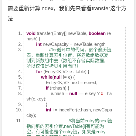
需要重新计算index，我们先来看看transfer这个方
法
void
transfer(Entry[] newTable,
boolean
re
hash) {
int
newCapacity = newTable.length;
//for循环中的代码，逐个遍历链
表，重新计算索引位置，将老数组数据复
制到新数组中去（数组不存储实际数据，
所以仅仅是拷贝引用而已）
for
(Entry<K,V> e : table) {
while
(
null
!= e) {
Entry<K,V> next = e.next;
if
(rehash) {
e.hash =
null
== e.key ?
0
: ha
sh(e.key);
}
int
i = indexFor(e.hash, newCapa
city);
//将当前entry的next链
指向新的索引位置,newTable[i]有可能为
空，有可能也是个entry链，如果是entry