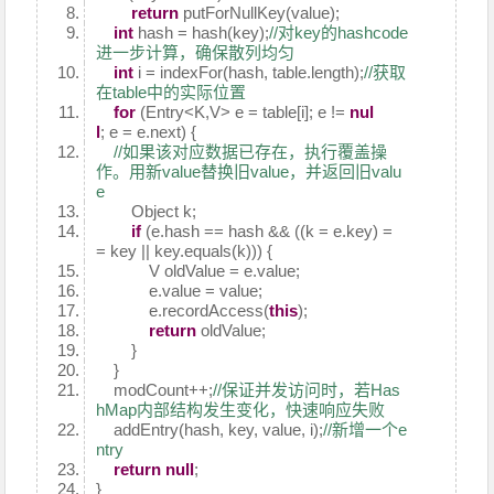
return
putForNullKey(value);
int
hash = hash(key);
//对key的hashcode
进一步计算，确保散列均匀
int
i = indexFor(hash, table.length);
//获取
在table中的实际位置
for
(Entry<K,V> e = table[i]; e !=
nul
l
; e = e.next) {
//如果该对应数据已存在，执行覆盖操
作。用新value替换旧value，并返回旧valu
e
Object k;
if
(e.hash == hash && ((k = e.key) =
= key || key.equals(k))) {
V oldValue = e.value;
e.value = value;
e.recordAccess(
this
);
return
oldValue;
}
}
modCount++;
//保证并发访问时，若Has
hMap内部结构发生变化，快速响应失败
addEntry(hash, key, value, i);
//新增一个e
ntry
return
null
;
}