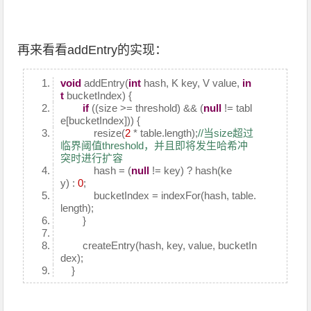
再来看看addEntry的实现：
void
addEntry(
int
hash, K key, V value,
in
t
bucketIndex) {
if
((size >= threshold) && (
null
!= tabl
e[bucketIndex])) {
resize(
2
* table.length);
//当size超过
临界阈值threshold，并且即将发生哈希冲
突时进行扩容
hash = (
null
!= key) ? hash(ke
y) :
0
;
bucketIndex = indexFor(hash, table.
length);
}
createEntry(hash, key, value, bucketIn
dex);
}