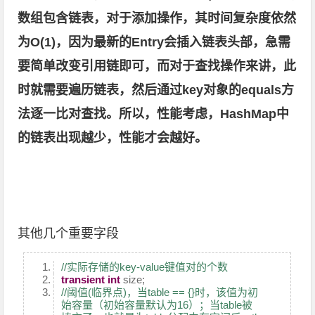
数组包含链表，对于添加操作，其时间复杂度依然
为O(1)，因为最新的Entry会插入链表头部，急需
要简单改变引用链即可，而对于查找操作来讲，此
时就需要遍历链表，然后通过key对象的equals方
法逐一比对查找。所以，性能考虑，HashMap中
的链表出现越少，性能才会越好。
其他几个重要字段
//实际存储的key-value键值对的个数
transient
int
size;
//阈值(临界点)，当table == {}时，该值为初
始容量（初始容量默认为16）；当table被