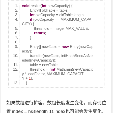
void
resize(
int
newCapacity) {
Entry[] oldTable = table;
int
oldCapacity = oldTable.length;
if
(oldCapacity == MAXIMUM_CAPA
CITY) {
threshold = Integer.MAX_VALUE;
return
;
}
Entry[] newTable =
new
Entry[newCap
acity];
transfer(newTable, initHashSeedAsNe
eded(newCapacity));
table = newTable;
threshold = (
int
)Math.min(newCapacit
y * loadFactor, MAXIMUM_CAPACIT
Y +
1
);
}
如果数组进行扩容，数组长度发生变化，而存储位
置 index = h&(length-1),index也可能会发生变化，