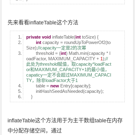
先来看看inflateTable这个方法
private
void
inflateTable(
int
toSize) {
int
capacity = roundUpToPowerOf2(to
Size);
//capacity一定是2的次幂
threshold = (
int
) Math.min(capacity * l
oadFactor, MAXIMUM_CAPACITY +
1
);
//
此处为threshold赋值，取capacity*loadFact
or和MAXIMUM_CAPACITY+1的最小值，
capaticy一定不会超过MAXIMUM_CAPACI
TY，除非loadFactor大于1
table =
new
Entry[capacity];
initHashSeedAsNeeded(capacity);
}
inflateTable这个方法用于为主干数组table在内存
中分配存储空间，通过