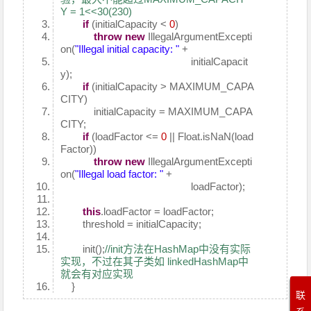
Y = 1<<30(230)
if
(initialCapacity <
0
)
throw
new
IllegalArgumentExcepti
on(
"Illegal initial capacity: "
+
initialCapacit
y);
if
(initialCapacity > MAXIMUM_CAPA
CITY)
initialCapacity = MAXIMUM_CAPA
CITY;
if
(loadFactor <=
0
|| Float.isNaN(load
Factor))
throw
new
IllegalArgumentExcepti
on(
"Illegal load factor: "
+
loadFactor);
this
.loadFactor = loadFactor;
threshold = initialCapacity;
init();
//init方法在HashMap中没有实际
实现，不过在其子类如 linkedHashMap中
就会有对应实现
}
联