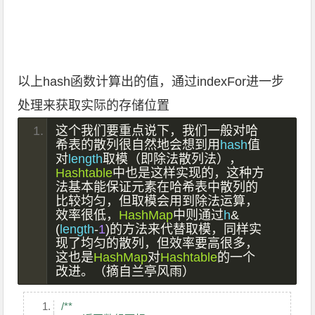
以上hash函数计算出的值，通过indexFor进一步
处理来获取实际的存储位置
这个我们要重点说下，我们一般对哈
希表的散列很自然地会想到用
hash
值
对
length
取模（即除法散列法），
Hashtable
中也是这样实现的，这种方
法基本能保证元素在哈希表中散列的
比较均匀，但取模会用到除法运算，
效率很低，
HashMap
中则通过
h
&
(
length
-
1
)的方法来代替取模，同样实
现了均匀的散列，但效率要高很多，
这也是
HashMap
对
Hashtable
的一个
改进。（摘自兰亭风雨）
/**