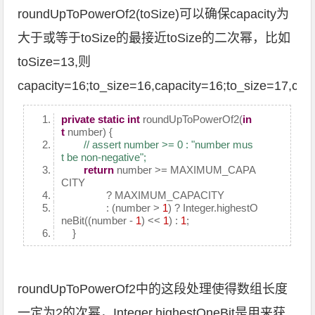
roundUpToPowerOf2(toSize)可以确保capacity为
大于或等于toSize的最接近toSize的二次幂，比如
toSize=13,则
capacity=16;to_size=16,capacity=16;to_size=17,cap
private
static
int
roundUpToPowerOf2(
in
t
number) {
// assert number >= 0 : "number mus
t be non-negative";
return
number >= MAXIMUM_CAPA
CITY
? MAXIMUM_CAPACITY
: (number >
1
) ? Integer.highestO
neBit((number -
1
) <<
1
) :
1
;
}
roundUpToPowerOf2中的这段处理使得数组长度
一定为2的次幂，Integer.highestOneBit是用来获