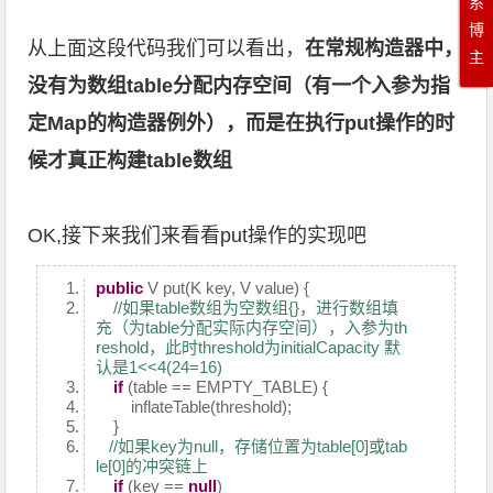
系
博
从上面这段代码我们可以看出，
在常规构造器中，
主
没有为数组table分配内存空间（有一个入参为指
定Map的构造器例外），而是在执行put操作的时
候才真正构建table数组
OK,接下来我们来看看put操作的实现吧
public
V put(K key, V value) {
//如果table数组为空数组{}，进行数组填
充（为table分配实际内存空间），入参为th
reshold，此时threshold为initialCapacity 默
认是1<<4(24=16)
if
(table == EMPTY_TABLE) {
inflateTable(threshold);
}
//如果key为null，存储位置为table[0]或tab
le[0]的冲突链上
if
(key ==
null
)