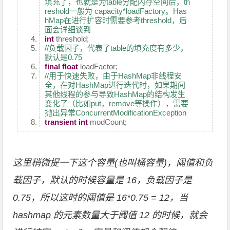
填充了，也就是为table分配内存空间后，th
reshold一般为 capacity*loadFactory。Has
hMap在进行扩容时需要参考threshold，后
面会详细谈到
int
threshold;
//负载因子，代表了table的填充度有多少，
默认是0.75
final
float
loadFactor;
//用于快速失败，由于HashMap非线程安
全，在对HashMap进行迭代时，如果期间
其他线程的参与导致HashMap的结构发生
变化了（比如put，remove等操作），需要
抛出异常ConcurrentModificationException
transient
int
modCount;
这里稍微提一下这个容量(也叫桶容量)，阈值和负
载因子，默认的时候容量是 16，负载因子是
0.75，所以这时的阈值是 16*0.75 = 12，当
hashmap 的元素数量大于阈值 12 的时候，就会