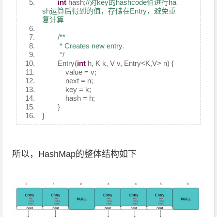
int
hash;
//对key的hashcode值进行ha
sh运算后得到的值，存储在Entry，避免重
复计算
/**
* Creates new entry.
*/
Entry(
int
h, K k, V v, Entry<K,V> n) {
value = v;
next = n;
key = k;
hash = h;
}
}
所以，HashMap的整体结构如下