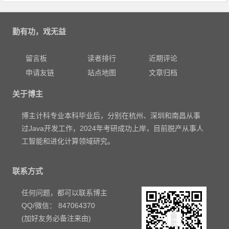
勤有功，戏无益
留言板
读者排行
近期评论
申请友链
站点地图
文章归档
关于博主
博主计科专业本科毕业后，分别在杭州、深圳和南昌从事
过Java开发工作，2024年考研成功上岸，目前脱产从事人
工智能和进化计算领域研究。
联系方式
任何问题，都可以联系博主
QQ/微信： 847064370
(加好友务必备注来由)