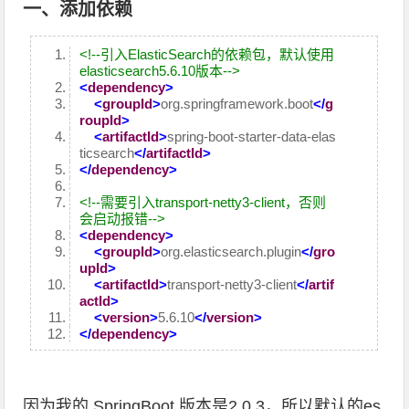
一、添加依赖
<!--引入ElasticSearch的依赖包，默认使用
elasticsearch5.6.10版本-->
<
dependency
>
<
groupId
>
org.springframework.boot
</
g
roupId
>
<
artifactId
>
spring-boot-starter-data-elas
ticsearch
</
artifactId
>
</
dependency
>
<!--需要引入transport-netty3-client，否则
会启动报错-->
<
dependency
>
<
groupId
>
org.elasticsearch.plugin
</
gro
upId
>
<
artifactId
>
transport-netty3-client
</
artif
actId
>
<
version
>
5.6.10
</
version
>
</
dependency
>
因为我的 SpringBoot 版本是2.0.3，所以默认的es