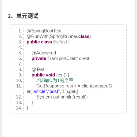
3、单元测试
@SpringBootTest
@RunWith
(SpringRunner.
class
)
public
class
EsTest {
@Autowired
private
TransportClient client;
@Test
public
void
test() {
//查询ID为1的文章
GetResponse result = client.prepareG
et(
"article"
,
"post"
,
"1"
).get();
System.out.println(result);
}
}