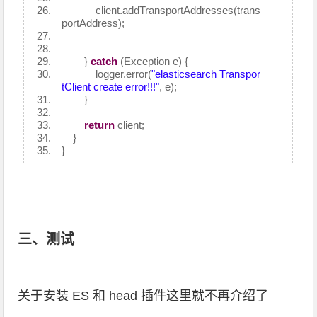
client.addTransportAddresses(trans
portAddress);
}
catch
(Exception e) {
logger.error(
"elasticsearch Transpor
tClient create error!!!"
, e);
}
return
client;
}
}
三、测试
关于安装 ES 和 head 插件这里就不再介绍了