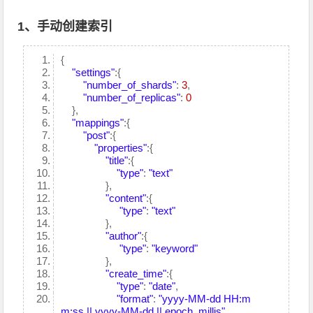
1、手动创建索引
{
"settings"
:{
"number_of_shards"
:
3
,
"number_of_replicas"
:
0
},
"mappings"
:{
"post"
:{
"properties"
:{
"title"
:{
"type"
:
"text"
},
"content"
:{
"type"
:
"text"
},
"author"
:{
"type"
:
"keyword"
},
"create_time"
:{
"type"
:
"date"
,
"format"
:
"yyyy-MM-dd HH:m
m:ss || yyyy-MM-dd || epoch_millis"