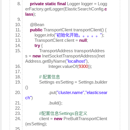
private
static
final
Logger logger = Logg
erFactory.getLogger(ElasticSearchConfig.
c
lass
);
@Bean
public
TransportClient transportClient() {
logger.info(
"初始化开始。。。。。"
);
TransportClient client =
null
;
try
{
TransportAddress transportAddres
s =
new
InetSocketTransportAddress(Inet
Address.getByName(
"localhost"
),
Integer.valueOf(
9300
));
// 配置信息
Settings esSetting = Settings.builder
()
.put(
"cluster.name"
,
"elasticsear
ch"
)
.build();
//配置信息Settings自定义
client =
new
PreBuiltTransportClient
(esSetting);