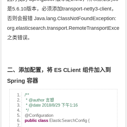
是5.6.10版本，必须添加transport-netty3-client，
否则会报错 Java.lang.ClassNotFoundException:
org.elasticsearch.transport.RemoteTransportExcepti
之类错误。
二、添加配置，将 ES CLient 组件加入到
Spring 容器
/**
* @author 言曌
* @date 2018/8/29 下午1:16
*/
@Configuration
public
class
ElasticSearchConfig {