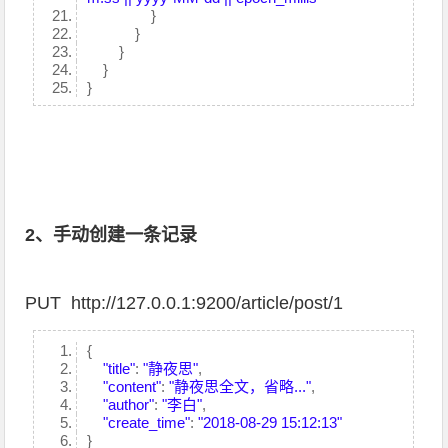
}
}
}
}
}
2、手动创建一条记录
PUT http://127.0.0.1:9200/article/post/1
{
"title"
:
"静夜思"
,
"content"
:
"静夜思全文，省略..."
,
"author"
:
"李白"
,
"create_time"
:
"2018-08-29 15:12:13"
}