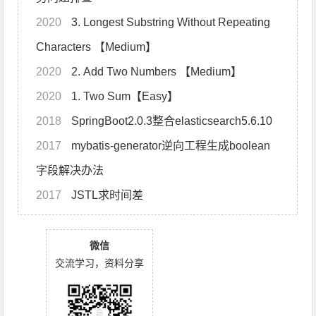
2020
3. Longest Substring Without Repeating
Characters 【Medium】
2020
2. Add Two Numbers 【Medium】
2020
1. Two Sum【Easy】
2018
SpringBoot2.0.3整合elasticsearch5.6.10
2017
mybatis-generator逆向工程生成boolean
字段解决办法
2017
JSTL求时间差
微信
交流学习，资料分享