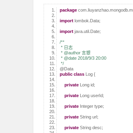
package
com.liuyanzhao.mongodb.m
import
lombok.Data;
import
java.util.Date;
/**
* 日志
* @author 言曌
* @date 2018/9/3 20:00
*/
@Data
public
class
Log {
private
Long id;
private
Long userId;
private
Integer type;
private
String url;
private
String desc;