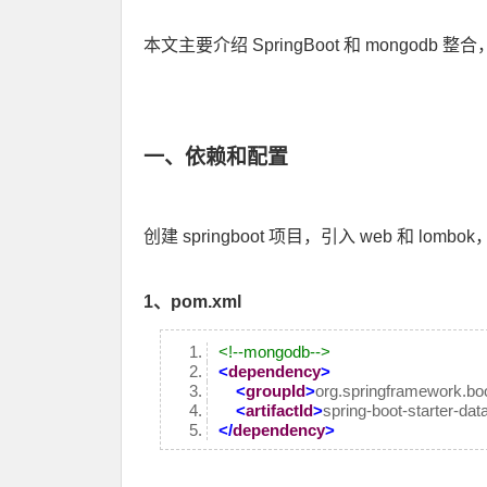
本文主要介绍 SpringBoot 和 mongodb
一、依赖和配置
创建 springboot 项目，引入 web 和 lomb
1、pom.xml
<!--mongodb-->
<
dependency
>
<
groupId
>
org.springframework.bo
<
artifactId
>
spring-boot-starter-da
</
dependency
>