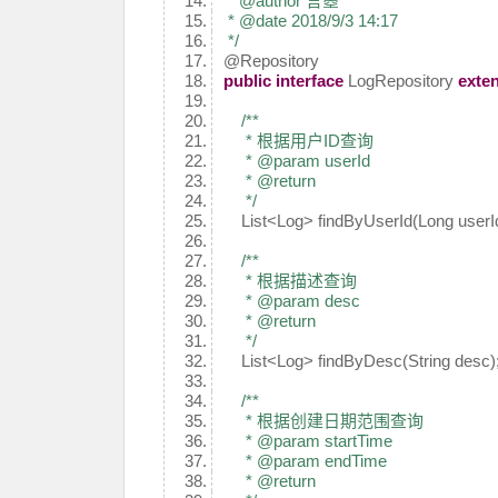
* @author 言曌
* @date 2018/9/3 14:17
*/
@Repository
public
interface
LogRepository
exte
/**
* 根据用户ID查询
* @param userId
* @return
*/
List<Log> findByUserId(Long userId
/**
* 根据描述查询
* @param desc
* @return
*/
List<Log> findByDesc(String desc)
/**
* 根据创建日期范围查询
* @param startTime
* @param endTime
* @return