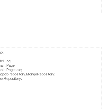
o;
el.Log;
ain.Page;
ain.Pageable;
godb.repository.MongoRepository;
e.Repository;