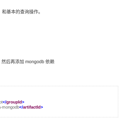
 整合，和基本的查询操作。
ok，然后再添加 mongodb 依赖
ot
</
groupId
>
ta-mongodb
</
artifactId
>