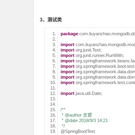
3、测试类
package
com.liuyanzhao.mongodb.da
import
com.liuyanzhao.mongodb.mod
import
org.junit.Test;
import
org.junit.runner.RunWith;
import
org.springframework.beans.fac
import
org.springframework.boot.test
import
org.springframework.data.dom
import
org.springframework.data.do
import
org.springframework.test.conte
import
java.util.Date;
/**
* @author 言曌
* @date 2018/9/3 14:21
*/
@SpringBootTest