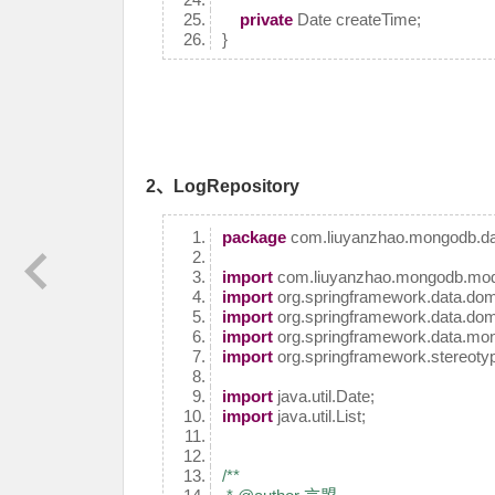
private
Date createTime;
}
2、LogRepository
package
com.liuyanzhao.mongodb.da
import
com.liuyanzhao.mongodb.mod
import
org.springframework.data.dom
import
org.springframework.data.dom
import
org.springframework.data.mon
import
org.springframework.stereotyp
import
java.util.Date;
import
java.util.List;
/**