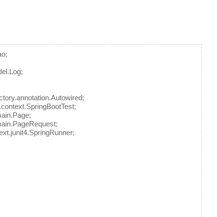
o;
el.Log;
tory.annotation.Autowired;
.context.SpringBootTest;
ain.Page;
main.PageRequest;
xt.junit4.SpringRunner;