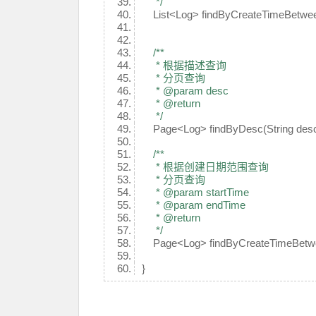
*/
List<Log> findByCreateTimeBetween
/**
* 根据描述查询
* 分页查询
* @param desc
* @return
*/
Page<Log> findByDesc(String desc,
/**
* 根据创建日期范围查询
* 分页查询
* @param startTime
* @param endTime
* @return
*/
Page<Log> findByCreateTimeBetween
}