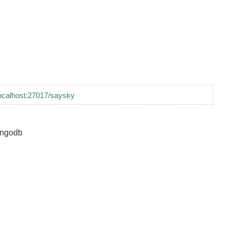
localhost:27017/saysky
godb