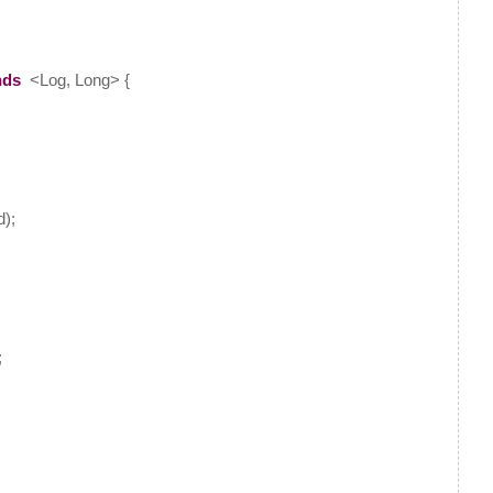
nds
<Log, Long> {
);
;