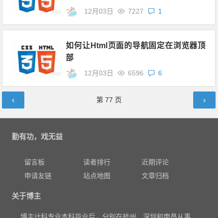
12月03日
7227
1
如何让Html页面的导航固定在浏览器顶
部
12月03日
6596
6
文章导航
第
77
页
勤有功，戏无益
留言板
读者排行
近期评论
申请友链
站点地图
文章归档
关于博主
博主计科专业本科毕业后，分别在杭州、深圳和南昌从事