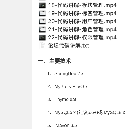
一、主要技术
1、SpringBoot2.x
2、MyBatis-Plus3.x
3、Thymeleaf
4、MySQL5.x (建议5.6+)或 MySQL8.x
5、 Maven 3.5