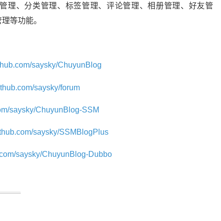
管理、分类管理、标签管理、评论管理、相册管理、好友管
管理等功能。
github.com/saysky/ChuyunBlog
github.com/saysky/forum
.com/saysky/ChuyunBlog-SSM
github.com/saysky/SSMBlogPlus
ub.com/saysky/ChuyunBlog-Dubbo