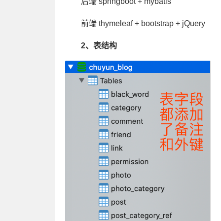
后端 springboot + mybatis
前端 thymeleaf + bootstrap + jQuery
2、表结构