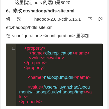
这里指定 hdfs 的端口是8020
6、修改 etc/hadoop/hdfs-site.xml
修改 hadoop-2.6.0-cdh5.15.1 下的
etc/hadoop/hdfs-site.xml
在 <configuration> </configuration> 里添加
<property>
<name>
dfs.replication
</name>
<value>
1
</value>
</property>
<property>
<name>
hadoop.tmp.dir
</name>
<value>
/Users/liuyanzhao/Docu
ments/HadoopStudy/hadoop/tmp
</va
lue>
</property>