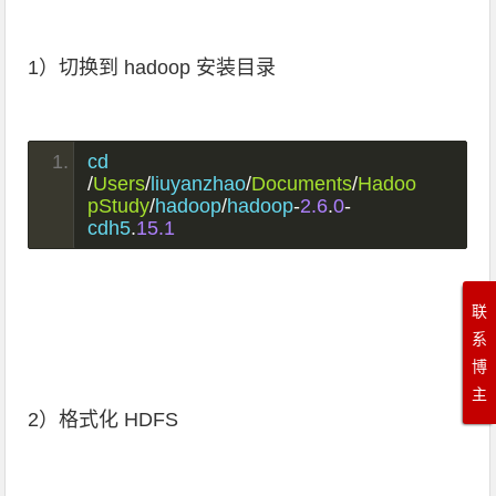
1）切换到 hadoop 安装目录
cd 
/
Users
/
liuyanzhao
/
Documents
/
Hadoo
pStudy
/
hadoop
/
hadoop
-
2.6
.
0
-
cdh5
.
15.1
联
系
博
主
2）格式化 HDFS