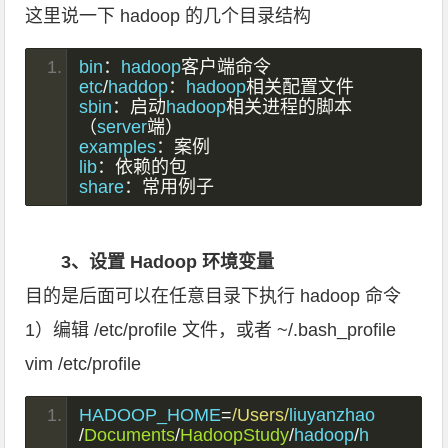
这里说一下 hadoop 的几个目录结构
bin
：
hadoop
客户端命令
etc
/
haddop
：
hadoop
相关配置文件
sbin
：启动
hadoop
相关进程的脚本
（
server
端）
examples
：案例
lib
：依赖的包
share
：常用例子
3、设置 Hadoop 环境变量
目的是后面可以在任意目录下执行 hadoop 命令
1）编辑 /etc/profile 文件，或者 ~/.bash_profile
vim /etc/profile
HADOOP_HOME
=
/Users/
liuyanzhao
/
Documents
/
HadoopStudy
/
hadoop
/
h