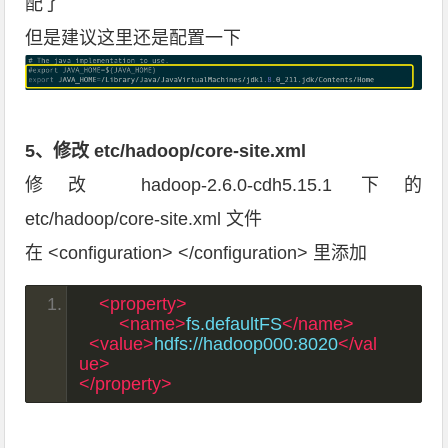
配了
但是建议这里还是配置一下
5、修改 etc/hadoop/core-site.xml
修改 hadoop-2.6.0-cdh5.15.1 下的
etc/hadoop/core-site.xml 文件
在 <configuration> </configuration> 里添加
<property>
<name>
fs.defaultFS
</name>
<value>
hdfs://hadoop000:8020
</val
ue>
</property>