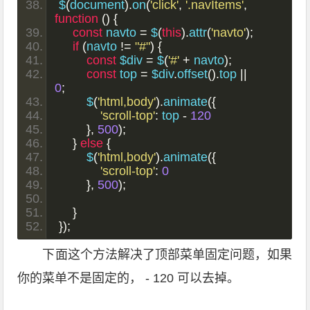
$
(
document
).
on
(
'click'
,
'.navItems'
,
function
()
{
const
 navto 
=
 $
(
this
).
attr
(
'navto'
);
if
(
navto 
!=
"#"
)
{
const
 $div 
=
 $
(
'#'
+
 navto
);
const
 top 
=
 $div
.
offset
().
top 
||
0
;
        $
(
'html,body'
).
animate
({
'scroll-top'
:
 top 
-
120
},
500
);
}
else
{
        $
(
'html,body'
).
animate
({
'scroll-top'
:
0
},
500
);
}
});
下面这个方法解决了顶部菜单固定问题，如果
你的菜单不是固定的， - 120 可以去掉。