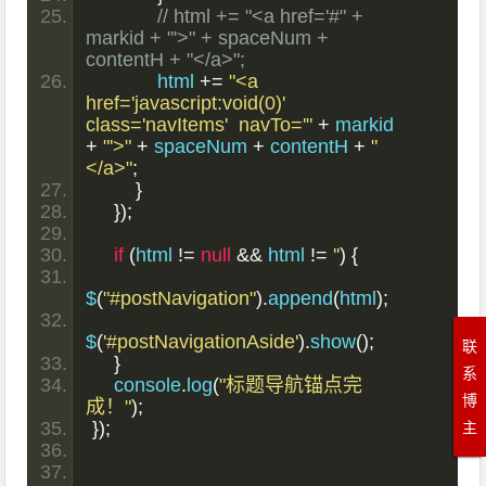
// html += "<a href='#" + 
markid + "'>" + spaceNum + 
contentH + "</a>";
            html 
+=
"<a 
href='javascript:void(0)' 
class='navItems'  navTo='"
+
 markid 
+
"'>"
+
 spaceNum 
+
 contentH 
+
"
</a>"
;
}
});
if
(
html 
!=
null
&&
 html 
!=
''
)
{
$
(
"#postNavigation"
).
append
(
html
);
$
(
'#postNavigationAside'
).
show
();
联
}
系
    console
.
log
(
"标题导航锚点完
博
成！"
);
});
主