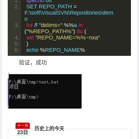
@echo
 off
SET REPO_PATH 
=
F
:
\soft\VisualSVN\Repositories\dem
o
for
/
f 
"delims="
%%
a 
in
(
"%REPO_PATH%"
)
do
(
set
"REPO_NAME=%%~nxa"
)
echo 
%
REPO_NAME
%
验证，成功
十一月
历史上的今天
23日