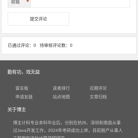
*
邮箱
已通过评论：0 待审核评论数：0
勤有功，戏无益
留言板
读者排行
近期评论
申请友链
站点地图
文章归档
关于博主
博主计科专业本科毕业后，分别在杭州、深圳和南昌从事
过Java开发工作，2024年考研成功上岸，目前脱产从事人