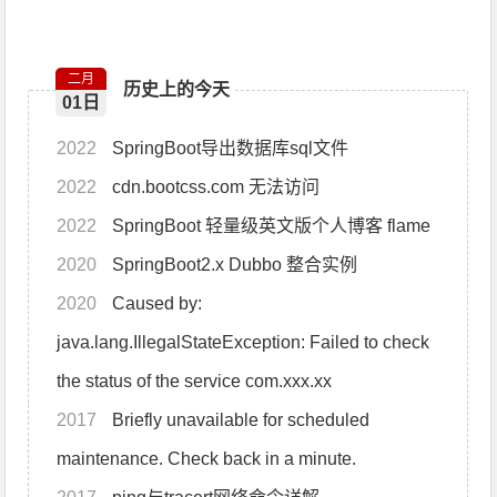
二月
历史上的今天
01日
2022
SpringBoot导出数据库sql文件
2022
cdn.bootcss.com 无法访问
2022
SpringBoot 轻量级英文版个人博客 flame
2020
SpringBoot2.x Dubbo 整合实例
2020
Caused by:
java.lang.IllegalStateException: Failed to check
the status of the service com.xxx.xx
2017
Briefly unavailable for scheduled
maintenance. Check back in a minute.