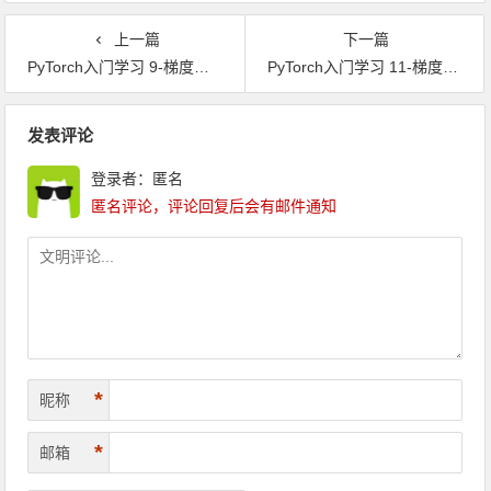
上一篇
下一篇
PyTorch入门学习 9-梯度计算1
PyTorch入门学习 11-梯度计算3，中断梯度追踪，想修改Tensor值不影响梯度
文章导航
发表评论
登录者：匿名
匿名评论，评论回复后会有邮件通知
*
昵称
*
邮箱