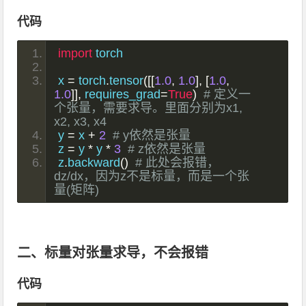
代码
import
 torch
x 
=
 torch
.
tensor
([[
1.0
,
1.0
],
[
1.0
,
1.0
]],
 requires_grad
=
True
)
# 定义一
个张量，需要求导。里面分别为x1, 
x2, x3, x4
y 
=
 x 
+
2
# y依然是张量
z 
=
 y 
*
 y 
*
3
# z依然是张量
z
.
backward
()
# 此处会报错，
dz/dx，因为z不是标量，而是一个张
量(矩阵)
二、标量对张量求导，不会报错
代码