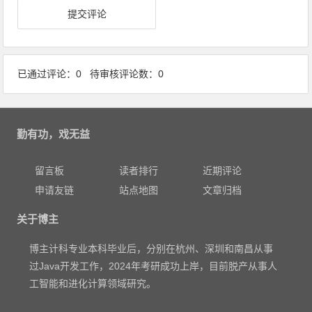
已通过评论：0 待审核评论数：0
勤有功，戏无益
留言板
读者排行
近期评论
申请友链
站点地图
文章归档
关于博主
博主计科专业本科毕业后，分别在杭州、深圳和南昌从事
过Java开发工作，2024年考研成功上岸，目前脱产从事人
工智能和进化计算领域研究。