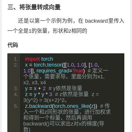
三、将张量转成向量
还是以第一个示例为例，在 backward里传入
一个全是1的张量，形状和z相同的
代码
import
 torch
x 
=
 torch
.
tensor
([[
1.0
,
1.0
],
[
1.0
,
1.0
]],
 requires_grad
=
True
)
# 定义一
个张量，需要求导。里面分别为x1, 
x2, x3, x4
y 
=
 x 
+
2
# y依然是张量
z 
=
 y 
*
 y 
*
3
# z依然是张量  z = 
3(y^2) = 3(x+2)^2。
z
.
backward
(
torch
.
ones_like
(
z
))
# 传
入一个和z同形状的张量，进行加权求
和得到一个标量，然后再调用
backward()可以求出z对x的梯度(导
数)