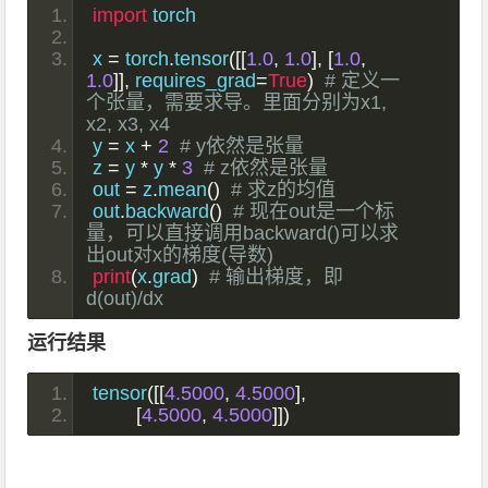
import
 torch
x 
=
 torch
.
tensor
([[
1.0
,
1.0
],
[
1.0
,
1.0
]],
 requires_grad
=
True
)
# 定义一
个张量，需要求导。里面分别为x1, 
x2, x3, x4
y 
=
 x 
+
2
# y依然是张量
z 
=
 y 
*
 y 
*
3
# z依然是张量
out 
=
 z
.
mean
()
# 求z的均值
out
.
backward
()
# 现在out是一个标
量，可以直接调用backward()可以求
出out对x的梯度(导数)
print
(
x
.
grad
)
# 输出梯度，即
d(out)/dx
运行结果
tensor
([[
4.5000
,
4.5000
],
[
4.5000
,
4.5000
]])