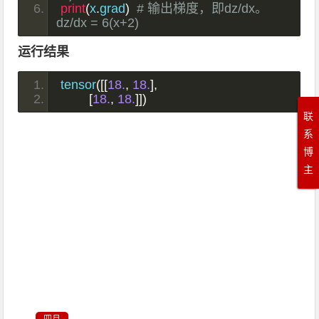
print
(
x
.
grad
)
# 输出梯度，即dz/dx。 
dz/dx = 6(x+2)
运行结果
tensor
([[
18.
,
18.
],
[
18.
,
18.
]])
联
系
博
主