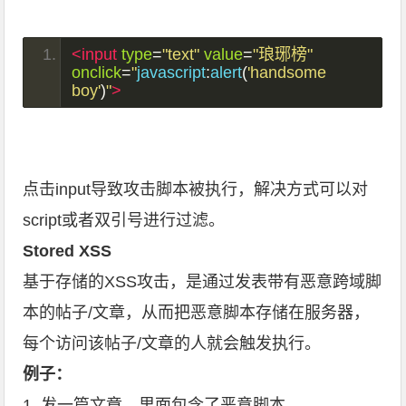
<input
type
=
"text"
value
=
"琅琊榜"
onclick
=
"
javascript
:
alert
(
'handsome 
boy'
)
"
>
点击input导致攻击脚本被执行，解决方式可以对
script或者双引号进行过滤。
Stored XSS
基于存储的XSS攻击，是通过发表带有恶意跨域脚
本的帖子/文章，从而把恶意脚本存储在服务器，
每个访问该帖子/文章的人就会触发执行。
例子：
1. 发一篇文章，里面包含了恶意脚本