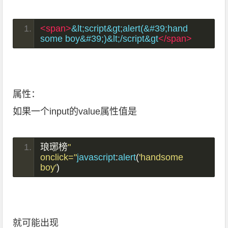
<span>
&lt;script&gt;alert(&#39;hand
some boy&#39;)&lt;/script&gt
</span>
属性：
如果一个input的value属性值是
琅琊榜
" 
onclick="
javascript
:
alert
(
'handsome 
boy'
)
就可能出现